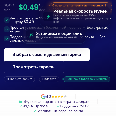
$0,49
$1,49/
/
Специальная цена для первых 1
мес.
мес.
000 клиентов
Реальная скорость NVMe
Высокопроизводительная SSD-
Инфраструктура NVMe SSD — реальная скорость несмотря
инфраструктура несмотря на низкую
на цену $0,49
цену
Простая установка и бесплатный перенос — Без скрытых
затрат
Установка в один клик
Поддержка ZeroSSL + Бесплатный перенос сайта — Без
Без дополнительных платежей
скрытых комиссий
Выбрать самый дешевый тариф
Посмотреть тарифы
Выберите тариф
Оплатите
Ваш сайт готов за 2 минуты
4.2
★
★
★
★
★
★
★
★
★
★
14-дневная гарантия возврата средств
99,9% uptime
Поддержка 24/7
Бесплатный перенос сайта