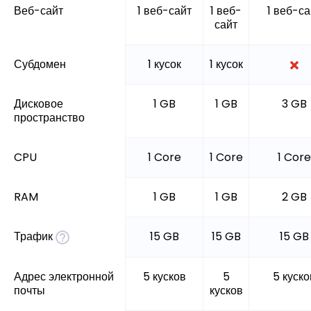
Веб-сайт
1 веб-сайт
1 веб-
1 веб-са
сайт
Субдомен
1 кусок
1 кусок
Дисковое
1 GB
1 GB
3 GB
пространство
CPU
1 Core
1 Core
1 Core
RAM
1 GB
1 GB
2 GB
Трафик
15 GB
15 GB
15 GB
Адрес электронной
5 кусков
5
5 куско
почты
кусков