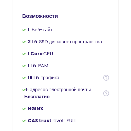
Возможности
1
Веб-сайт
2 Гб
SSD дискового пространства
1 Core
CPU
1 Гб
RAM
15 Гб
трафика
5 адресов электронной почты
Бесплатно
NGINX
CAS trust
level : FULL