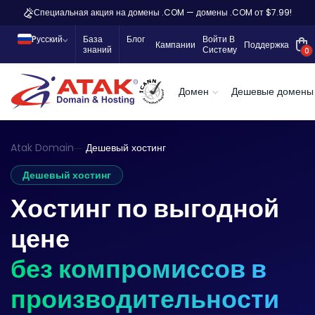
Специальная акция на домены .COM — домены .COM от $7.99!
Pусский
База
Блог
Войти В
Кампании
Поддержка
знаний
Систему
0
Домен
Дешевые домены
Atak Domain
Дешевый хостинг
Дешевый хостинг
Хостинг по выгодной
цене
без компромиссов в
производительности