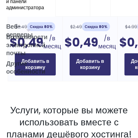
и панели
администратора
Веб-
$2.49
$2.49
$4.99
Скидка 80%
Скидка 80%
серверы
Возможности
/в
/в
$0,49
$0,49
$0
электронной
месяц
месяц
почты
Добавить в
Добавить в
До
Другие
корзину
корзину
к
особенности
Услуги, которые вы можете
использовать вместе с
планами дешёвого хостинга!