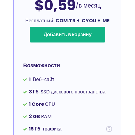
$0,59
/в месяц
Бесплатный
.COM.TR + .CYOU + .ME
Добавить в корзину
Возможности
1
Веб-сайт
3 Гб
SSD дискового пространства
1 Core
CPU
2 GB
RAM
15 Гб
трафика