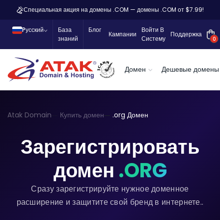
Специальная акция на домены .COM — домены .COM от $7.99!
Pусский
База
Блог
Войти В
Кампании
Поддержка
знаний
Систему
0
Домен
Дешевые домены
Atak Domain
Купить домен
.org Домен
Зарегистрировать
домен
.ORG
Сразу зарегистрируйте нужное доменное
расширение и защитите свой бренд в интернете..