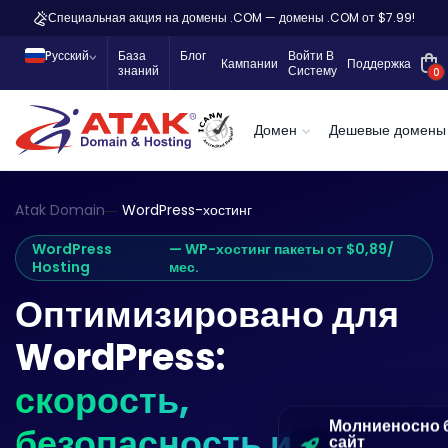
Специальная акция на домены .COM — домены .COM от $7.99!
Pусский
База
Блог
Войти В
Кампании
Поддержка
знаний
Систему
0
Домен
Дешевые домены
Atak Domain
WordPress-хостинг
WordPress
— WP-хостинг пакеты от $0,89/
Hosting
мес.
Оптимизировано для
WordPress:
скорость,
Молниеносно
безопасность и
сайт