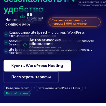
Ваши посетители не ж
удобство
открываются мгновенн
99
PageSpeed
Начните сегодня со
Специальная цена для
скидкой 84%
первых 1 000 клиентов
Кэширование LiteSpeed — страницы WordPress
открываются почти мгновенно
Автоматические
Автоматическое обновление WordPress — уязвимости
обновления
безопасности устраняются
Обновления выполняются
LiteSpeed Object Cache — полная совместимость с
автоматически, ваш сайт защищён
Elementor и WooCommerce
Купить WordPress Hosting
Посмотреть тарифы
Выберите тариф
Установите WordPress в 1 клик
Ваш сайт в сети