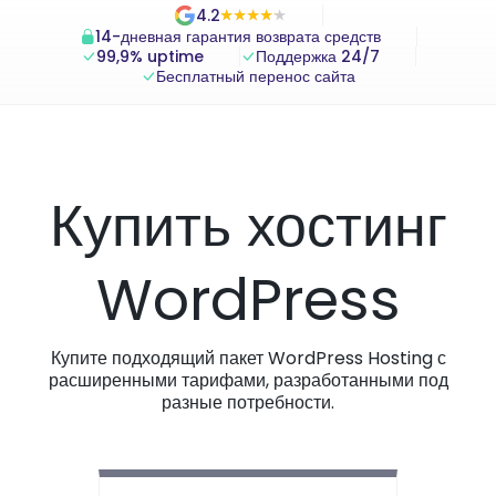
4.2
★
★
★
★
★
★
★
★
★
★
14-дневная гарантия возврата средств
99,9% uptime
Поддержка 24/7
Бесплатный перенос сайта
Купить хостинг
WordPress
Купите подходящий пакет WordPress Hosting с
расширенными тарифами, разработанными под
разные потребности.