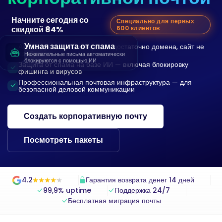
Начните сегодня со
Специально для первых
скидкой 84%
600 клиентов
Умная защита от спама
Активируется за 2 минуты — достаточно домена, сайт не
требуется
Нежелательные письма автоматически
блокируются с помощью ИИ
Защита от спама на базе ИИ — включая блокировку
фишинга и вирусов
Профессиональная почтовая инфраструктура — для
безопасной деловой коммуникации
Создать корпоративную почту
Посмотреть пакеты
4.2
Гарантия возврата денег 14 дней
★
★
★
★
★
★
★
★
★
★
99,9% uptime
Поддержка 24/7
Бесплатная миграция почты