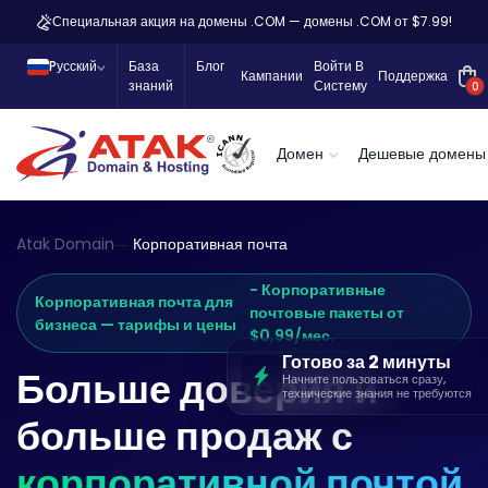
Специальная акция на домены .COM — домены .COM от $7.99!
Pусский
База
Блог
Войти В
Кампании
Поддержка
знаний
Систему
0
Домен
Дешевые домены
Atak Domain
Корпоративная почта
- Корпоративные
Корпоративная почта для
почтовые пакеты от
бизнеса — тарифы и цены
$0,99/мес.
Готово за 2 минуты
Больше доверия и
Начните пользоваться сразу,
технические знания не требуются
больше продаж с
корпоративной почтой