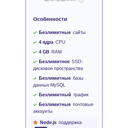
Особенности
Безлимитные
сайты
4 ядра
CPU
4 GB
RAM
Безлимитное
SSD-
дисковое пространство
Безлимитные
базы
данных MySQL
Безлимитный
трафик
Безлимитные
почтовые
аккаунты
Node.js
поддержка