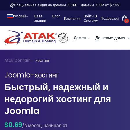
Специальная акция на домены .COM — домены .COM от $7.99!
Pусский
База
Блог
Войти В
Кампании
Поддержка
знаний
Систему
0
Домен
Дешевые домены
Atak Domain
хостинг
Joomla-хостинг
Быстрый, надежный и
недорогий хостинг для
Joomla
$0,69
/в месяц, начиная от