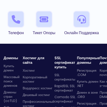
Телефон
Тикет Опоры
Онлайн Поддержка
Домены
Хостинг для
SSL
Популярные
Поч
сайта
сертификат
домены
дом
Купить
купить
домен
Хостинг
Регистрация
Кор
.COM
почт
SSL
Массовый
Корпоративный
сертификаты
поиск
хостинг
Купить домен
Как 
доменов
.NET
э-по
RapidSSL SSL
Вордпресс хостинг
сертификат
Домены
Домен в зоне
Про
Дешевый хостинг
стран
.ORG
DMA
Comodo SSL
(ccTLD)
сертификат
Профессиональный
Регистрация .
Пров
хостинг