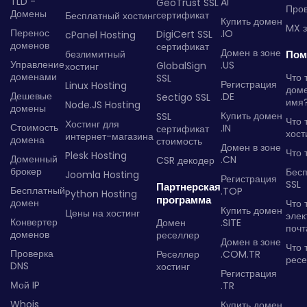
TLD -
AI
GeoTrust SSL
Пров
Домены
сертификат
Бесплатный хостинг
Купить домен
MX з
Перенос
.IO
DigiCert SSL
cPanel Hosting
доменов
сертификат
Домен в зоне
безлимитный
Пом
Управление
.US
GlobalSign
хостинг
доменами
Что 
SSL
Регистрация
Linux Hosting
дом
Дешевые
.DE
Sectigo SSL
имя
Node.JS Hosting
домены
Купить домен
SSL
Что 
Хостинг для
Стоимость
.IN
сертификат
хост
интернет-магазина
домена
стоимость
Домен в зоне
Что 
Plesk Hosting
Доменный
.CN
CSR декодер
брокер
Бес
Joomla Hosting
Регистрация
SSL
Партнерская
Бесплатный
.TOP
Python Hosting
программа
домен
Что 
Купить домен
Цены на хостинг
элек
Конвертер
Домен
.SITE
почт
доменов
реселлер
Домен в зоне
Что 
Проверка
Реселлер
.COM.TR
рес
DNS
хостинг
Регистрация
Мой IP
.TR
Whois
Купить домен