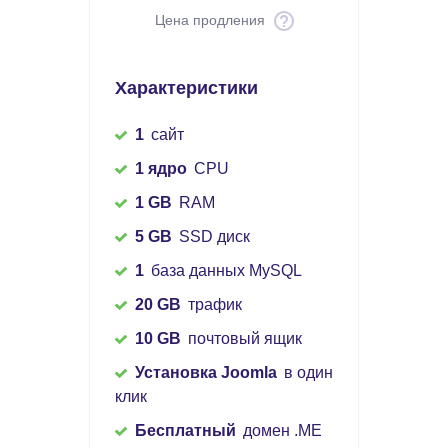
Цена продления
Характеристики
1
сайт
1 ядро
CPU
1 GB
RAM
5 GB
SSD диск
1
база данных MySQL
20 GB
трафик
10 GB
почтовый ящик
Установка Joomla
в один
клик
Бесплатный
домен .ME