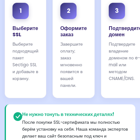
1
2
3
Выберите
Оформите
Подтвердит
SSL
заказ
домен
Выберите
Завершите
Подтвердите
подходящий
оплату;
владение
пакет
заказ
доменом по e-
Sectigo SSL
мгновенно
mail или
и добавьте в
появится в
методом
корзину.
вашей
CNAME/DNS.
панели.
Не нужно тонуть в технических деталях!
После покупки SSL-сертификата мы полностью
берём установку на себя. Наша команда экспертов
делает ваш сайт безопасным под ключ и