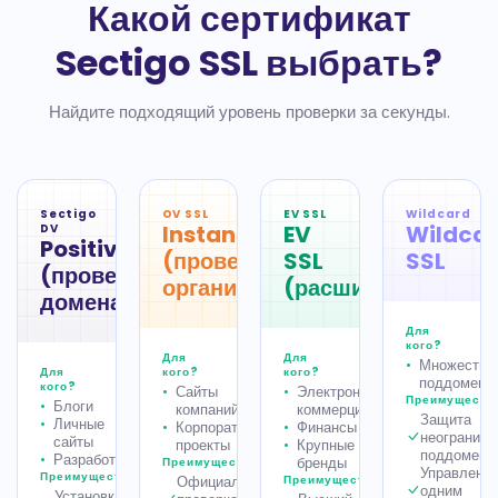
Какой сертификат
Sectigo SSL выбрать?
Найдите подходящий уровень проверки за секунды.
Sectigo
OV SSL
EV SSL
Wildcard
InstantSSL
EV
Wildca
DV
PositiveSSL
(проверка
SSL
SSL
(проверка
организации)
(расширенная)
домена)
Для
кого?
Для
Для
Множество
Для
кого?
кого?
поддомено
кого?
Сайты
Электронная
Преимуществ
Блоги
компаний
коммерция
Защита
Личные
Корпоративные
Финансы
неограниче
сайты
проекты
Крупные
поддомено
Разработчики
бренды
Преимущества
Управлени
Преимущества
Официальная
Преимущества
одним
Установка