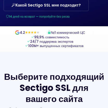
Какой Sectigo SSL мне подходит?
14 дней на возврат — попробуйте без риска
4.2
№1 коммерческий ЦС
★
★
★
★
★
★
★
★
★
★
99,9% совместимость
24/7 поддержка экспертов
100M+ выпущенных сертификатов
Выберите подходящий
Sectigo SSL для
вашего сайта