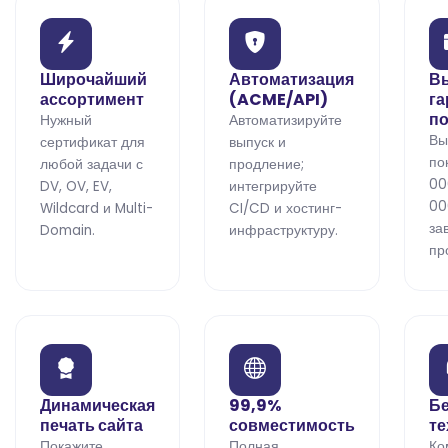
Широчайший
Автоматизация
В
ассортимент
(ACME/API)
га
п
Нужный
Автоматизируйте
Вы
сертификат для
выпуск и
по
любой задачи с
продление;
00
DV, OV, EV,
интегрируйте
00
Wildcard и Multi-
CI/CD и хостинг-
за
Domain.
инфраструктуру.
пр
Динамическая
99,9%
Бе
печать сайта
совместимость
те
Покажите
Полная
Ко