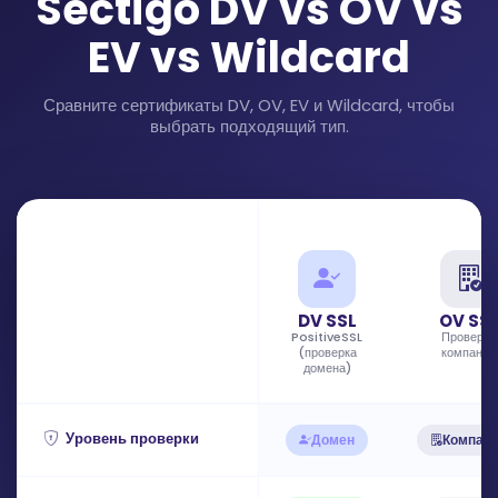
Sectigo DV vs OV vs
EV vs Wildcard
Сравните сертификаты DV, OV, EV и Wildcard, чтобы
выбрать подходящий тип.
DV SSL
OV SS
PositiveSSL
Проверка
(проверка
компании
домена)
Уровень проверки
Домен
Компан