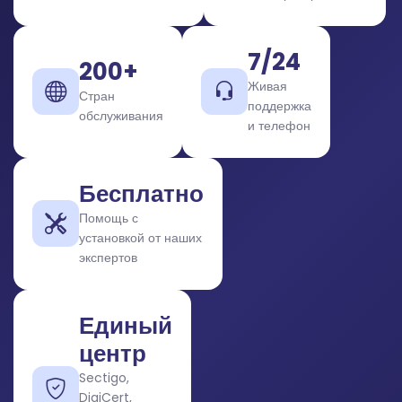
7/24
200+
Живая
Стран
поддержка
обслуживания
и телефон
Бесплатно
Помощь с
установкой от наших
экспертов
Единый
центр
Sectigo,
DigiCert,