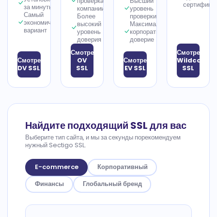
проверка
Высший
сертифика
за минуты
компании
уровень
Самый
Более
проверки
экономичный
высокий
Максимальное
вариант
уровень
корпоративное
доверия
доверие
Смотреть
Смотреть
Смотреть
OV
Смотреть
Wildcard
DV SSL
SSL
EV SSL
SSL
Найдите подходящий SSL для вас
Выберите тип сайта, и мы за секунды порекомендуем
нужный Sectigo SSL.
E-commerce
Корпоративный
Финансы
Глобальный бренд