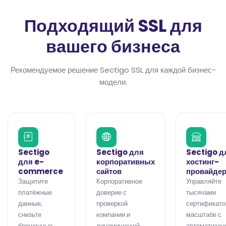
Подходящий SSL для
вашего бизнеса
Рекомендуемое решение Sectigo SSL для каждой бизнес-
модели.
Sectigo
Sectigo для
Sectigo д
для e-
корпоративных
хостинг-
commerce
сайтов
провайде
Защитите
Корпоративное
Управляйте
платёжные
доверие с
тысячами
данные,
проверкой
сертификато
снизьте
компании и
масштабе с
брошенные
динамической
автоматизац