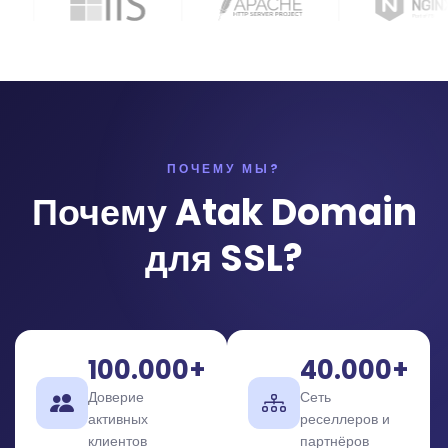
ПОЧЕМУ МЫ?
Почему Atak Domain
для SSL?
100.000+
40.000+
Доверие
Сеть
активных
реселлеров и
клиентов
партнёров