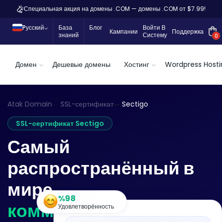
Специальная акция на домены .COM — домены .COM от $7.99!
Pусский
База
Блог
Войти В
Кампании
Поддержка
знаний
Систему
0
Домен
Дешевые домены
Хостинг
Wordpress Hosti
Atak Domain
SSL-сертификат
Sectigo
SSL-сертификат Sectigo
Самый
распространённый в
мире
%98
коммерческий центр
Удовлетворённость