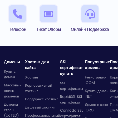
Телефон
Тикет Опоры
Онлайн Поддержка
Домены
Хостинг для
SSL
Популярные
Поч
сайта
сертификат
домены
дом
Купить
купить
домен
Хостинг
Регистрация
Кор
.COM
почт
SSL
Массовый
Корпоративный
сертификаты
поиск
хостинг
Купить домен
Как 
доменов
.NET
э-по
RapidSSL SSL
Вордпресс хостинг
сертификат
Домены
Домен в зоне
Про
Дешевый хостинг
стран
.ORG
DMA
Comodo SSL
(ccTLD)
Профессиональный
сертификат