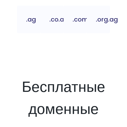
.ag
.co.ag
.com.ag
.org.ag
Бесплатные
доменные