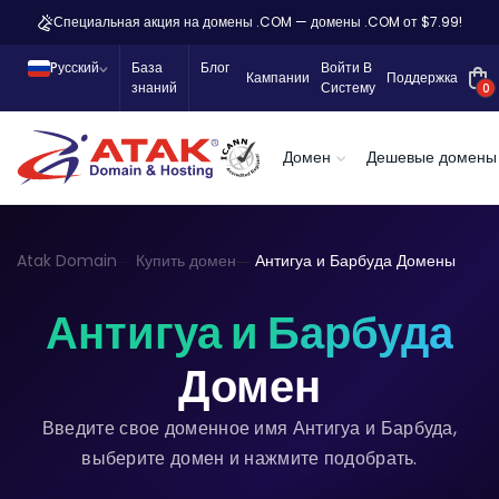
Специальная акция на домены .COM — домены .COM от $7.99!
Pусский
База
Блог
Войти В
Кампании
Поддержка
знаний
Систему
0
Домен
Дешевые домены
Atak Domain
Купить домен
Антигуа и Барбуда Домены
Антигуа и Барбуда
Домен
Введите свое доменное имя Антигуа и Барбуда,
выберите домен и нажмите подобрать.