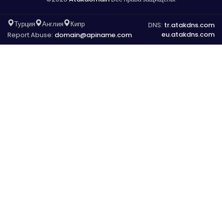
Турция
Англия
Кипр
DNS:
tr.atakdns.com
eu.atakdns.com
Report Abuse:
domain@apiname.com