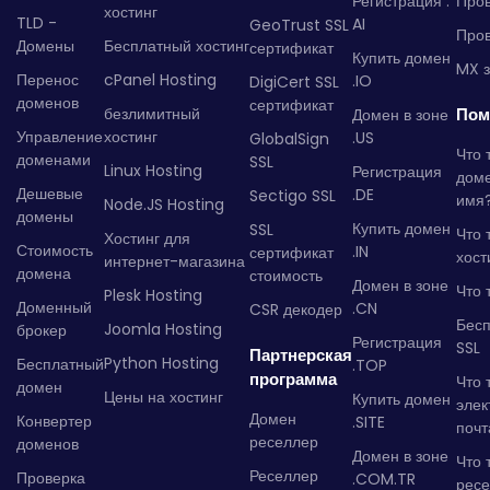
Регистрация .
Пров
хостинг
TLD -
AI
GeoTrust SSL
Пров
Домены
Бесплатный хостинг
сертификат
Купить домен
MX з
Перенос
cPanel Hosting
.IO
DigiCert SSL
доменов
сертификат
безлимитный
Пом
Домен в зоне
Управление
хостинг
.US
GlobalSign
Что 
доменами
SSL
Linux Hosting
Регистрация
дом
Дешевые
.DE
Sectigo SSL
имя
Node.JS Hosting
домены
Купить домен
SSL
Что 
Хостинг для
Стоимость
.IN
сертификат
хост
интернет-магазина
домена
стоимость
Домен в зоне
Что 
Plesk Hosting
Доменный
.CN
CSR декодер
Бес
Joomla Hosting
брокер
Регистрация
SSL
Партнерская
Python Hosting
Бесплатный
.TOP
программа
Что 
домен
Цены на хостинг
Купить домен
элек
Домен
Конвертер
.SITE
почт
реселлер
доменов
Домен в зоне
Что 
Реселлер
Проверка
.COM.TR
рес