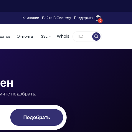
Кампании
Войти В Систему
Поддержка
0
айтов
Э-почта
SSL
Whois
ен
мите подобрать.
Подобрать