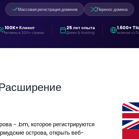
Массовая регистрация доменов
Перенос домена
100K+ Клиент
25 лет опыта
1.600+ Tl
активны в 200+ странах
Домен & Hosting
включая ccT
 Расширение
ова - .bm, которое регистрируются
ермудские острова, открыть веб-