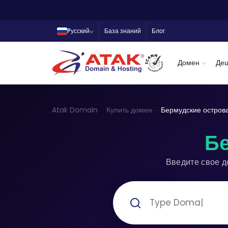
Pусский
База знаний
Блог
Домен
Де
Atak Domain
Купить домен
Бермудские остров
Бе
Введите свое д