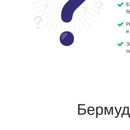
Е
б
Р
и
З
с
Бермуд