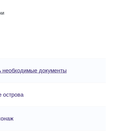
ни
ь необходимые документы
е острова
сонаж