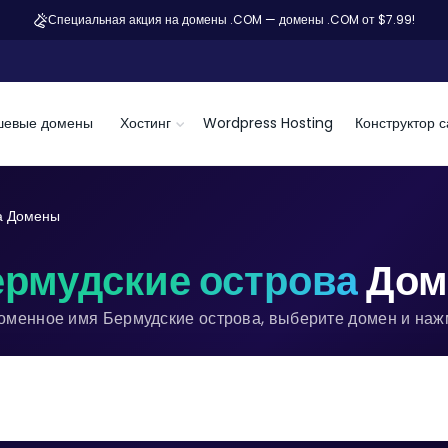
Специальная акция на домены .COM — домены .COM от $7.99!
шевые домены
Хостинг
Wordpress Hosting
Конструктор с
а Домены
рмудские острова
Дом
оменное имя Бермудские острова, выберите домен и наж