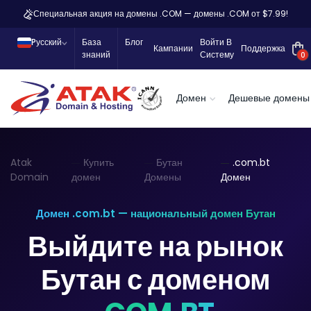
Специальная акция на домены .COM — домены .COM от $7.99!
Pусский
База
Блог
Войти В
Кампании
Поддержка
знаний
Систему
0
Домен
Дешевые домены
Atak
Купить
Бутан
.com.bt
Domain
домен
Домены
Домен
Домен .com.bt — национальный домен Бутан
Выйдите на рынок
Бутан с доменом