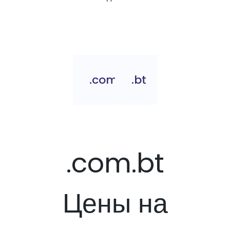
.com.bt
.bt
.com.bt
Цены на