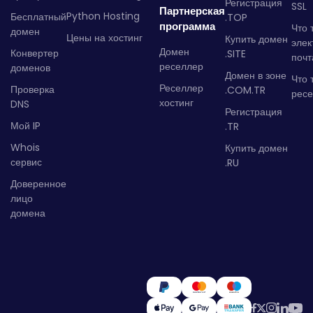
Регистрация
SSL
Партнерская
Python Hosting
Бесплатный
.TOP
программа
Что 
домен
Цены на хостинг
Купить домен
элек
Домен
Конвертер
.SITE
почт
реселлер
доменов
Домен в зоне
Что 
Реселлер
Проверка
.COM.TR
рес
хостинг
DNS
Регистрация
Мой IP
.TR
Whois
Купить домен
сервис
.RU
Доверенное
лицо
домена