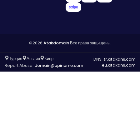
©2026
Atakdomain
Все права защищены.
Турция
Англия
Кипр
DNS:
tr.atakdns.com
eu.atakdns.com
Report Abuse:
domain@apiname.com