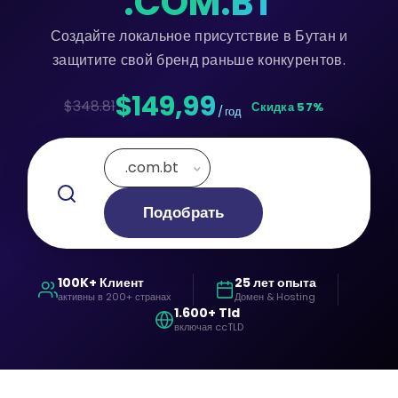
.COM.BT
Создайте локальное присутствие в Бутан и
защитите свой бренд раньше конкурентов.
$149,99
$348.81
Скидка 57%
/ год
.com.bt
Подобрать
100K+ Клиент
25 лет опыта
активны в 200+ странах
Домен & Hosting
1.600+ Tld
включая ccTLD