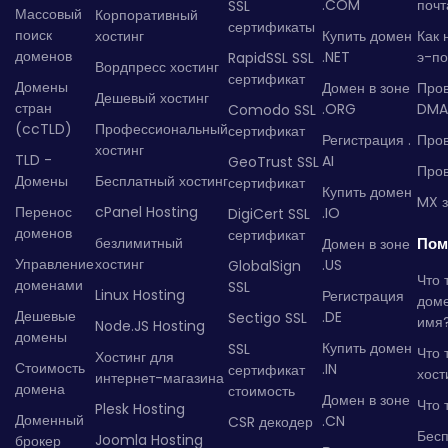
.COM
почт
SSL
Массовый
Корпоративный
сертификаты
поиск
хостинг
Купить домен
Как 
доменов
.NET
э-по
RapidSSL SSL
Вордпресс хостинг
сертификат
Домены
Домен в зоне
Про
Дешевый хостинг
стран
.ORG
DMA
Comodo SSL
(ccTLD)
Профессиональный
сертификат
Регистрация .
Пров
хостинг
TLD -
AI
GeoTrust SSL
Пров
Домены
Бесплатный хостинг
сертификат
Купить домен
MX з
Перенос
cPanel Hosting
.IO
DigiCert SSL
доменов
сертификат
безлимитный
Пом
Домен в зоне
Управление
хостинг
.US
GlobalSign
Что 
доменами
SSL
Linux Hosting
Регистрация
дом
Дешевые
.DE
Sectigo SSL
имя
Node.JS Hosting
домены
Купить домен
SSL
Что 
Хостинг для
Стоимость
.IN
сертификат
хост
интернет-магазина
домена
стоимость
Домен в зоне
Что 
Plesk Hosting
Доменный
.CN
CSR декодер
Бес
Joomla Hosting
брокер