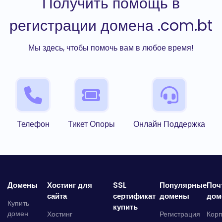
Получить помощь в
регистрации домена .com.bt
Мы здесь, чтобы помочь вам в любое время!
Телефон
Тикет Опоры
Онлайн Поддержка
Домены
Хостинг для
SSL
Популярные
Поч
сайта
сертификат
домены
дом
Купить
купить
домен
Хостинг
Регистрация
Кор