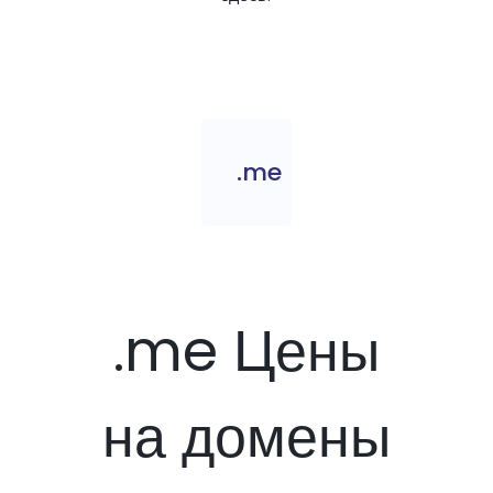
.me
.me Цены
на домены