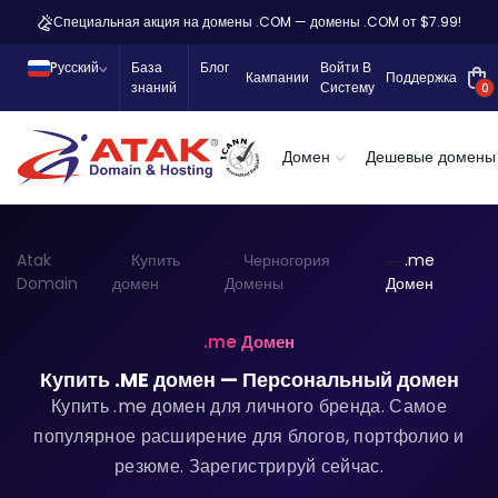
Специальная акция на домены .COM — домены .COM от $7.99!
Pусский
База
Блог
Войти В
Кампании
Поддержка
знаний
Систему
0
Домен
Дешевые домены
Atak
Купить
Черногория
.me
Domain
домен
Домены
Домен
.me Домен
Купить .ME домен — Персональный домен
Купить .me домен для личного бренда.
Самое
популярное расширение для блогов, портфолио и
резюме. Зарегистрируй сейчас.