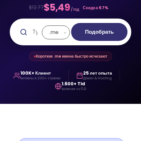
$5,49
$12.77
Скидка 57%
/ год
Подобрать
.me
Короткие .me имена быстро исчезают
100K+ Клиент
25 лет опыта
активны в 200+ странах
Домен & Hosting
1.600+ Tld
включая ccTLD