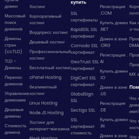
купить
домен
Хостинг
Регистрация
Кор
.COM
почт
SSL
Массовый
Корпоративный
сертификаты
поиск
хостинг
Купить домен
Как 
доменов
.NET
э-по
RapidSSL SSL
Вордпресс хостинг
сертификат
Домены
Домен в зоне
Про
Дешевый хостинг
стран
.ORG
DMA
Comodo SSL
(ccTLD)
Профессиональный
сертификат
Регистрация .
Пров
хостинг
TLD -
AI
GeoTrust SSL
Пров
Домены
Бесплатный хостинг
сертификат
Купить домен
MX з
Перенос
cPanel Hosting
.IO
DigiCert SSL
доменов
сертификат
безлимитный
Пом
Домен в зоне
Управление
хостинг
.US
GlobalSign
Что 
доменами
SSL
Linux Hosting
Регистрация
дом
Дешевые
.DE
Sectigo SSL
имя
Node.JS Hosting
домены
Купить домен
SSL
Что 
Хостинг для
Стоимость
.IN
сертификат
хост
интернет-магазина
домена
стоимость
Домен в зоне
Что 
Plesk Hosting