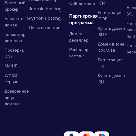
Доменный
.CN
CSR декодер
Бес
Joomla Hosting
брокер
Регистрация
SSL
Партнерская
Python Hosting
Бесплатный
.TOP
программа
Что 
домен
Цены на хостинг
Купить домен
элек
Домен
Конвертер
.SITE
почт
реселлер
доменов
Домен в зоне
Что 
Реселлер
Проверка
.COM.TR
рес
хостинг
DNS
Регистрация
Мой IP
.TR
Whois
Купить домен
сервис
.RU
Доверенное
лицо
домена