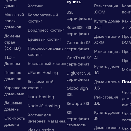
купить
домен
Хостинг
Регистрация
Кор
.COM
почт
SSL
Массовый
Корпоративный
сертификаты
поиск
хостинг
Купить домен
Как 
доменов
.NET
э-по
RapidSSL SSL
Вордпресс хостинг
сертификат
Домены
Домен в зоне
Про
Дешевый хостинг
стран
.ORG
DMA
Comodo SSL
(ccTLD)
Профессиональный
сертификат
Регистрация .
Пров
хостинг
TLD -
AI
GeoTrust SSL
Пров
Домены
Бесплатный хостинг
сертификат
Купить домен
MX з
Перенос
cPanel Hosting
.IO
DigiCert SSL
доменов
сертификат
безлимитный
Пом
Домен в зоне
Управление
хостинг
.US
GlobalSign
Что 
доменами
SSL
Linux Hosting
Регистрация
дом
Дешевые
.DE
Sectigo SSL
имя
Node.JS Hosting
домены
Купить домен
SSL
Что 
Хостинг для
Стоимость
.IN
сертификат
хост
интернет-магазина
домена
стоимость
Домен в зоне
Что 
Plesk Hosting