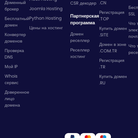
Доменный
.CN
CSR декодер
Бес
Joomla Hosting
брокер
Регистрация
SSL
Партнерская
Python Hosting
Бесплатный
.TOP
программа
Что 
домен
Цены на хостинг
Купить домен
элек
Домен
Конвертер
.SITE
почт
реселлер
доменов
Домен в зоне
Что 
Реселлер
Проверка
.COM.TR
рес
хостинг
DNS
Регистрация
Мой IP
.TR
Whois
Купить домен
сервис
.RU
Доверенное
лицо
домена