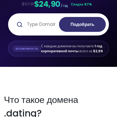
$24,90
$57.91
Скидка 57%
/ год
Подобрать
С каждым доменом вы получаете
1 год
ВОЗМОЖНОСТЬ
корпоративной почты
всего за
$2,99
Что такое домена
.dating?