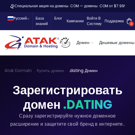
Специальная акция на домены .COM — домены .COM от $7.99!
Pусский
База
Блог
Войти В
Кампании
Поддержка
знаний
Систему
0
Домен
Дешевые домены
Atak Domain
Купить домен
.dating Домен
Зарегистрировать
домен
.DATING
Сразу зарегистрируйте нужное доменное
расширение и защитите свой бренд в интернете..