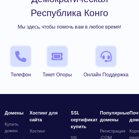
Республика Конго
Мы здесь, чтобы помочь вам в любое время!
Телефон
Тикет Опоры
Онлайн Поддержка
Домены
Хостинг для
SSL
Популярные
Поч
сайта
сертификат
домены
дом
Купить
купить
домен
Хостинг
Регистрация
Кор
.COM
почт
SSL