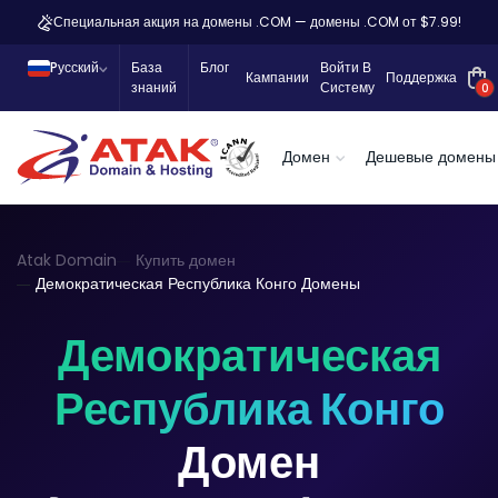
Специальная акция на домены .COM — домены .COM от $7.99!
Pусский
База
Блог
Войти В
Кампании
Поддержка
знаний
Систему
0
Домен
Дешевые домены
Atak Domain
Купить домен
Демократическая Республика Конго Домены
Демократическая
Республика Конго
Домен