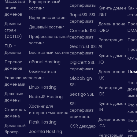
Массовый
Корпоративный
сертификаты
поиск
хостинг
Купить домен
Как 
доменов
.NET
э-по
RapidSSL SSL
Вордпресс хостинг
сертификат
Домены
Домен в зоне
Про
Дешевый хостинг
стран
.ORG
DMA
Comodo SSL
(ccTLD)
Профессиональный
сертификат
Регистрация .
Пров
хостинг
TLD -
AI
GeoTrust SSL
Пров
Домены
Бесплатный хостинг
сертификат
Купить домен
MX з
Перенос
cPanel Hosting
.IO
DigiCert SSL
доменов
сертификат
безлимитный
Пом
Домен в зоне
Управление
хостинг
.US
GlobalSign
Что 
доменами
SSL
Linux Hosting
Регистрация
дом
Дешевые
.DE
Sectigo SSL
имя
Node.JS Hosting
домены
Купить домен
SSL
Что 
Хостинг для
Стоимость
.IN
сертификат
хост
интернет-магазина
домена
стоимость
Домен в зоне
Что 
Plesk Hosting
Доменный
.CN
CSR декодер
Бес
Joomla Hosting
брокер
Регистрация
SSL