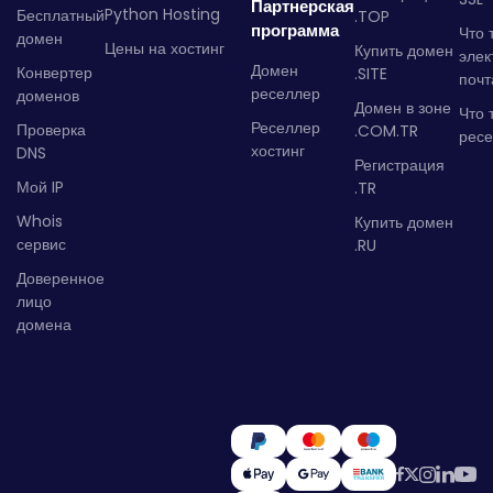
Партнерская
Python Hosting
Бесплатный
.TOP
программа
Что 
домен
Цены на хостинг
Купить домен
элек
Домен
Конвертер
.SITE
почт
реселлер
доменов
Домен в зоне
Что 
Реселлер
Проверка
.COM.TR
рес
хостинг
DNS
Регистрация
Мой IP
.TR
Whois
Купить домен
сервис
.RU
Доверенное
лицо
домена