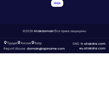
©2026
Atakdomain
Все права защищены.
Турция
Англия
Кипр
DNS:
tr.atakdns.com
eu.atakdns.com
Report Abuse:
domain@apiname.com