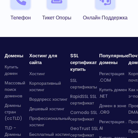
Телефон
Тикет Опоры
Онлайн Поддержка
Домены
Хостинг для
SSL
Популярные
Поч
сайта
сертификат
домены
дом
Купить
купить
домен
Хостинг
Регистрация
Кор
.COM
почт
SSL
Массовый
Корпоративный
сертификаты
поиск
хостинг
Купить домен
Как 
доменов
.NET
э-по
RapidSSL SSL
Вордпресс хостинг
сертификат
Домены
Домен в зоне
Про
Дешевый хостинг
стран
.ORG
DMA
Comodo SSL
(ccTLD)
Профессиональный
сертификат
Регистрация .
Пров
хостинг
TLD -
AI
GeoTrust SSL
Пров
Домены
Бесплатный хостинг
сертификат
Купить домен