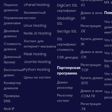
MX з
Перенос
cPanel Hosting
.IO
DigiCert SSL
доменов
сертификат
безлимитный
Пом
Домен в зоне
Управление
хостинг
.US
GlobalSign
Что 
доменами
SSL
Linux Hosting
Регистрация
дом
Дешевые
.DE
Sectigo SSL
имя
Node.JS Hosting
домены
Купить домен
SSL
Что 
Хостинг для
Стоимость
.IN
сертификат
хост
интернет-магазина
домена
стоимость
Домен в зоне
Что 
Plesk Hosting
Доменный
.CN
CSR декодер
Бес
Joomla Hosting
брокер
Регистрация
SSL
Партнерская
Python Hosting
Бесплатный
.TOP
программа
Что 
домен
Цены на хостинг
Купить домен
элек
Домен
Конвертер
.SITE
почт
реселлер
доменов
Домен в зоне
Что 
Реселлер
Проверка
.COM.TR
рес
хостинг
DNS
Регистрация
Мой IP
.TR