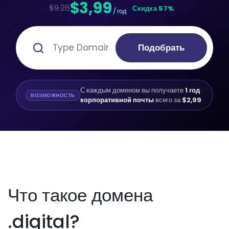
$3,99
$9.28
Скидка 57%
/ год
Подобрать
С каждым доменом вы получаете
1 год
ВОЗМОЖНОСТЬ
корпоративной почты
всего за
$2,99
Что такое домена
.digital?