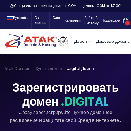
Специальная акция на домены .COM — домены .COM от $7.99!
Pусский
База
Блог
Войти В
Кампании
Поддержка
знаний
Систему
0
Домен
Дешевые домены
Atak Domain
Купить домен
.digital Домен
Зарегистрировать
домен
.DIGITAL
Сразу зарегистрируйте нужное доменное
расширение и защитите свой бренд в интернете..