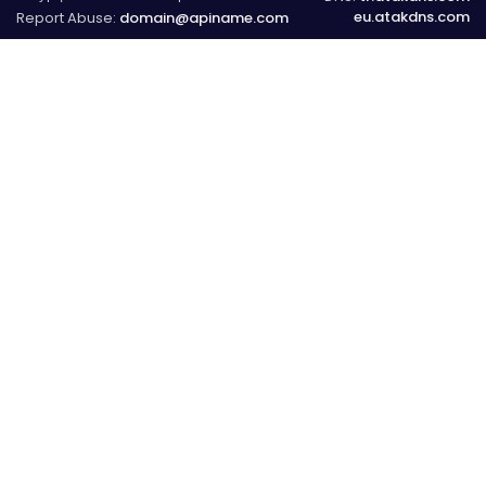
eu.atakdns.com
Report Abuse:
domain@apiname.com