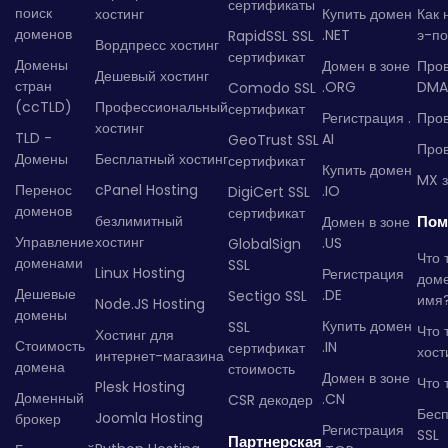
сертификаты
поиск
хостинг
Купить домен
Как 
доменов
.NET
э-по
RapidSSL SSL
Вордпресс хостинг
сертификат
Домены
Домен в зоне
Про
Дешевый хостинг
стран
.ORG
DMA
Comodo SSL
(ccTLD)
Профессиональный
сертификат
Регистрация .
Пров
хостинг
TLD -
AI
GeoTrust SSL
Пров
Домены
Бесплатный хостинг
сертификат
Купить домен
MX з
Перенос
cPanel Hosting
.IO
DigiCert SSL
доменов
сертификат
безлимитный
Пом
Домен в зоне
Управление
хостинг
.US
GlobalSign
Что 
доменами
SSL
Linux Hosting
Регистрация
дом
Дешевые
.DE
Sectigo SSL
имя
Node.JS Hosting
домены
Купить домен
SSL
Что 
Хостинг для
Стоимость
.IN
сертификат
хост
интернет-магазина
домена
стоимость
Домен в зоне
Что 
Plesk Hosting
Доменный
.CN
CSR декодер
Бес
Joomla Hosting
брокер
Регистрация
SSL
Партнерская