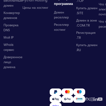
Python Hosting
Бесплатный
.TOP
программа
Что 
домен
Цены на хостинг
Купить домен
элек
Домен
Конвертер
.SITE
почт
реселлер
доменов
Домен в зоне
Что 
Реселлер
Проверка
.COM.TR
рес
хостинг
DNS
Регистрация
Мой IP
.TR
Whois
Купить домен
сервис
.RU
Доверенное
лицо
домена