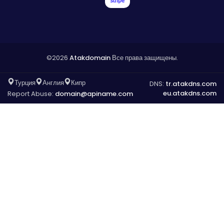
©2026
Atakdomain
Все права защищены.
Турция
Англия
Кипр
DNS:
tr.atakdns.com
eu.atakdns.com
Report Abuse:
domain@apiname.com