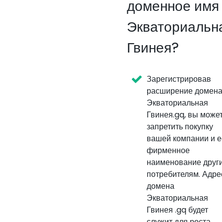
доменное имя
Экваториальн
Гвинея?
Зарегистрировав
расширение домен
Экваториальная
Гвинея.gq, вы може
запретить покупку
вашей компании и е
фирменное
наименование друг
потребителям. Адре
домена
Экваториальная
Гвинея .gq будет
служит для роста