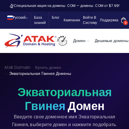
Специальная акция на домены .COM — домены .COM от $7.99!
Pусский
База
Блог
Войти В
Кампании
Поддержка
знаний
Систему
0
Домен
Дешевые домены
Atak Domain
Купить домен
Экваториальная Гвинея Домены
Экваториальная
Гвинея
Домен
Введите свое доменное имя Экваториальная
Гвинея, выберите домен и нажмите подобрать.