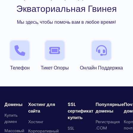
Экваториальная Гвинея
Мы здесь, чтобы помочь вам в любое время!
Телефон
Тикет Опоры
Онлайн Поддержка
Домены
Хостинг для
SSL
Популярные
Поч
сайта
сертификат
домены
дом
Купить
купить
домен
Хостинг
Регистрация
Кор
.COM
почт
SSL
Массовый
Корпоративный