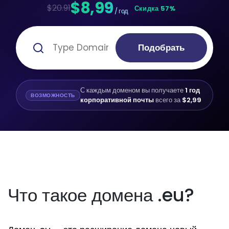
$8,99
$20.91
Скидка 57%
/ год
Подобрать
С каждым доменом вы получаете
1 год
ВОЗМОЖНОСТЬ
корпоративной почты
всего за
$2,99
Что такое домена .eu?