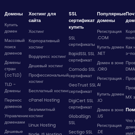
Домены
Хостинг для
SSL
Популярные
Поч
сайта
сертификат
домены
дом
Купить
купить
домен
Хостинг
Регистрация
Кор
.COM
почт
SSL
Массовый
Корпоративный
сертификаты
поиск
хостинг
Купить домен
Как 
доменов
.NET
э-по
RapidSSL SSL
Вордпресс хостинг
сертификат
Домены
Домен в зоне
Про
Дешевый хостинг
стран
.ORG
DMA
Comodo SSL
(ccTLD)
Профессиональный
сертификат
Регистрация .
Пров
хостинг
TLD -
AI
GeoTrust SSL
Пров
Домены
Бесплатный хостинг
сертификат
Купить домен
MX з
Перенос
cPanel Hosting
.IO
DigiCert SSL
доменов
сертификат
безлимитный
Пом
Домен в зоне
Управление
хостинг
.US
GlobalSign
Что 
доменами
SSL
Linux Hosting
Регистрация
дом
Дешевые
.DE
Sectigo SSL
имя
Node.JS Hosting