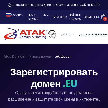
Специальная акция на домены .COM — домены .COM от $7.99!
Pусский
База
Блог
Войти В
Кампании
Поддержка
знаний
Систему
0
Домен
Дешевые домены
Atak Domain
Купить домен
.eu Домен
Зарегистрировать
домен
.EU
Сразу зарегистрируйте нужное доменное
расширение и защитите свой бренд в интернете..