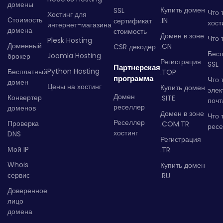
домены
Купить домен
SSL
Что 
Хостинг для
Стоимость
.IN
сертификат
хост
интернет-магазина
домена
стоимость
Домен в зоне
Что 
Plesk Hosting
Доменный
.CN
CSR декодер
Бес
Joomla Hosting
брокер
Регистрация
SSL
Партнерская
Python Hosting
Бесплатный
.TOP
программа
Что 
домен
Цены на хостинг
Купить домен
элек
Домен
Конвертер
.SITE
почт
реселлер
доменов
Домен в зоне
Что 
Реселлер
Проверка
.COM.TR
рес
хостинг
DNS
Регистрация
Мой IP
.TR
Whois
Купить домен
сервис
.RU
Доверенное
лицо
домена