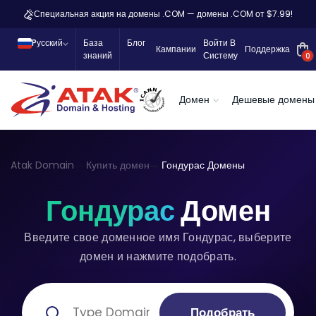
Специальная акция на домены .COM — домены .COM от $7.99!
Pусский
База
Блог
Войти В
Кампании
Поддержка
знаний
Систему
0
Домен
Дешевые домены
Atak Domain
Купить домен
Гондурас Домены
Гондурас
Домен
Введите свое доменное имя Гондурас, выберите
домен и нажмите подобрать.
Подобрать