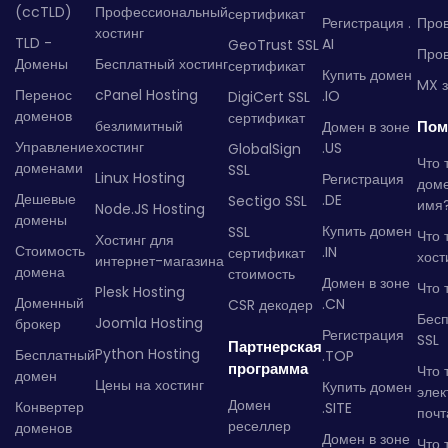
(ccTLD)
Профессиональный
сертификат
Регистрация .
Пров
хостинг
TLD -
AI
GeoTrust SSL
Пров
Домены
Бесплатный хостинг
сертификат
Купить домен
MX з
Перенос
cPanel Hosting
.IO
DigiCert SSL
доменов
сертификат
безлимитный
Пом
Домен в зоне
Управление
хостинг
.US
GlobalSign
Что 
доменами
SSL
Linux Hosting
Регистрация
дом
Дешевые
.DE
Sectigo SSL
имя
Node.JS Hosting
домены
Купить домен
SSL
Что 
Хостинг для
Стоимость
.IN
сертификат
хост
интернет-магазина
домена
стоимость
Домен в зоне
Что 
Plesk Hosting
Доменный
.CN
CSR декодер
Бес
Joomla Hosting
брокер
Регистрация
SSL
Партнерская
Python Hosting
Бесплатный
.TOP
программа
Что 
домен
Цены на хостинг
Купить домен
элек
Домен
Конвертер
.SITE
почт
реселлер
доменов
Домен в зоне
Что 