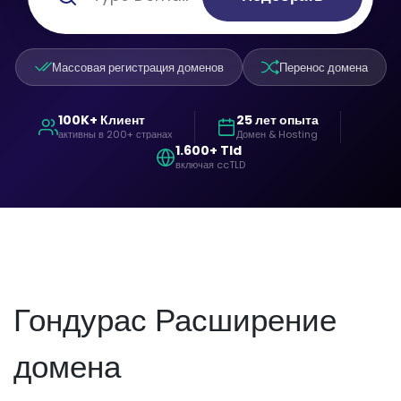
Массовая регистрация доменов
Перенос домена
100K+ Клиент
25 лет опыта
активны в 200+ странах
Домен & Hosting
1.600+ Tld
включая ccTLD
Гондурас Расширение
домена