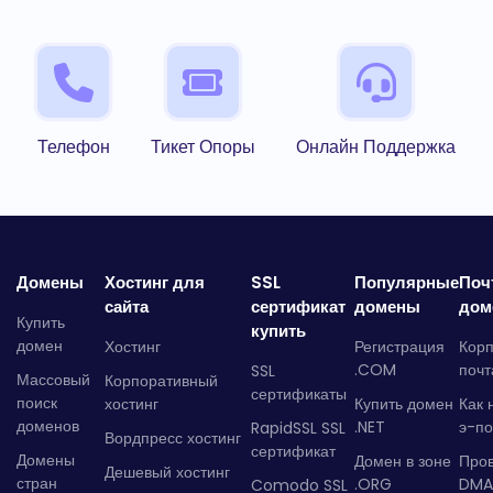
Телефон
Тикет Опоры
Онлайн Поддержка
Домены
Хостинг для
SSL
Популярные
Поч
сайта
сертификат
домены
дом
Купить
купить
домен
Хостинг
Регистрация
Кор
.COM
почт
SSL
Массовый
Корпоративный
сертификаты
поиск
хостинг
Купить домен
Как 
доменов
.NET
э-по
RapidSSL SSL
Вордпресс хостинг
сертификат
Домены
Домен в зоне
Про
Дешевый хостинг
стран
.ORG
DMA
Comodo SSL