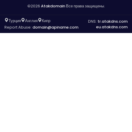
©2026
Atakdomain
Все права защищены.
Турция
Англия
Кипр
DNS:
tr.atakdns.com
eu.atakdns.com
Report Abuse:
domain@apiname.com