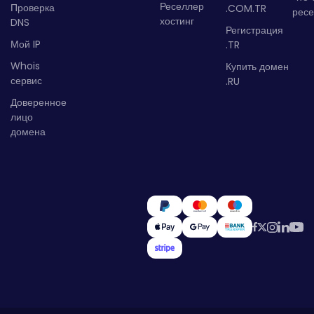
Реселлер
Проверка
.COM.TR
рес
хостинг
DNS
Регистрация
Мой IP
.TR
Whois
Купить домен
сервис
.RU
Доверенное
лицо
домена