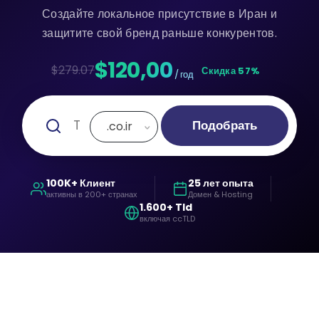
Создайте локальное присутствие в Иран и
защитите свой бренд раньше конкурентов.
$120,00
$279.07
Скидка 57%
/ год
Подобрать
.co.ir
100K+ Клиент
25 лет опыта
активны в 200+ странах
Домен & Hosting
1.600+ Tld
включая ccTLD