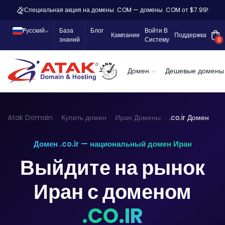
Специальная акция на домены .COM — домены .COM от $7.99!
Pусский
База
Блог
Войти В
Кампании
Поддержка
знаний
Систему
0
Домен
Дешевые домены
Atak Domain
Купить домен
Иран Домены
.co.ir Домен
Домен .co.ir — национальный домен Иран
Выйдите на рынок
Иран с доменом
.CO.IR