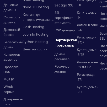
Регистрация
дом
Дешевые
.DE
Sectigo SSL
имя
Node.JS Hosting
домены
Купить домен
SSL
Что 
Хостинг для
Стоимость
.IN
сертификат
хост
интернет-магазина
домена
стоимость
Домен в зоне
Что 
Plesk Hosting
Доменный
.CN
CSR декодер
Бес
Joomla Hosting
брокер
Регистрация
SSL
Партнерская
Python Hosting
Бесплатный
.TOP
программа
Что 
домен
Цены на хостинг
Купить домен
элек
Домен
Конвертер
.SITE
почт
реселлер
доменов
Домен в зоне
Что 
Реселлер
Проверка
.COM.TR
рес
хостинг
DNS
Регистрация
Мой IP
.TR
Whois
Купить домен
сервис
.RU
Доверенное
лицо