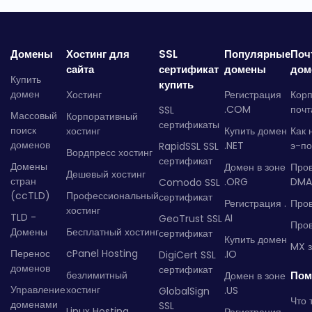
Домены
Хостинг для
SSL
Популярные
Поч
сайта
сертификат
домены
дом
Купить
купить
домен
Хостинг
Регистрация
Кор
.COM
почт
SSL
Массовый
Корпоративный
сертификаты
поиск
хостинг
Купить домен
Как 
доменов
.NET
э-по
RapidSSL SSL
Вордпресс хостинг
сертификат
Домены
Домен в зоне
Про
Дешевый хостинг
стран
.ORG
DMA
Comodo SSL
(ccTLD)
Профессиональный
сертификат
Регистрация .
Пров
хостинг
TLD -
AI
GeoTrust SSL
Пров
Домены
Бесплатный хостинг
сертификат
Купить домен
MX з
Перенос
cPanel Hosting
.IO
DigiCert SSL
доменов
сертификат
безлимитный
Пом
Домен в зоне
Управление
хостинг
.US
GlobalSign
Что 
доменами
SSL
Linux Hosting