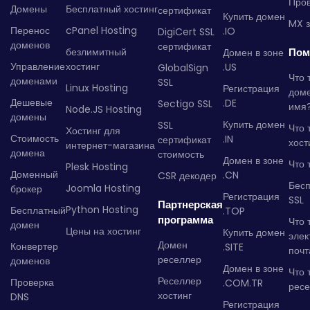
Пров
Домены
Бесплатный хостинг
сертификат
Купить домен
MX з
Перенос
cPanel Hosting
.IO
DigiCert SSL
доменов
сертификат
безлимитный
Пом
Домен в зоне
Управление
хостинг
.US
GlobalSign
Что 
доменами
SSL
Linux Hosting
Регистрация
дом
Дешевые
.DE
Sectigo SSL
имя
Node.JS Hosting
домены
Купить домен
SSL
Что 
Хостинг для
Стоимость
.IN
сертификат
хост
интернет-магазина
домена
стоимость
Домен в зоне
Что 
Plesk Hosting
Доменный
.CN
CSR декодер
Бес
Joomla Hosting
брокер
Регистрация
SSL
Партнерская
Python Hosting
Бесплатный
.TOP
программа
Что 
домен
Цены на хостинг
Купить домен
элек
Домен
Конвертер
.SITE
почт
реселлер
доменов
Домен в зоне
Что 
Реселлер
Проверка
.COM.TR
рес
хостинг
DNS
Регистрация