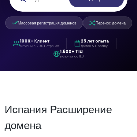
Массовая регистрация доменов
Перенос домена
100K+ Клиент
25 лет опыта
активны в 200+ странах
Домен & Hosting
1.600+ Tld
включая ccTLD
Испания Расширение
домена