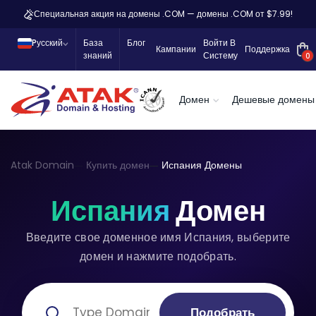
Специальная акция на домены .COM — домены .COM от $7.99!
Pусский
База
Блог
Войти В
Кампании
Поддержка
знаний
Систему
0
Домен
Дешевые домены
Atak Domain
Купить домен
Испания Домены
Испания
Домен
Введите свое доменное имя Испания, выберите
домен и нажмите подобрать.
Подобрать