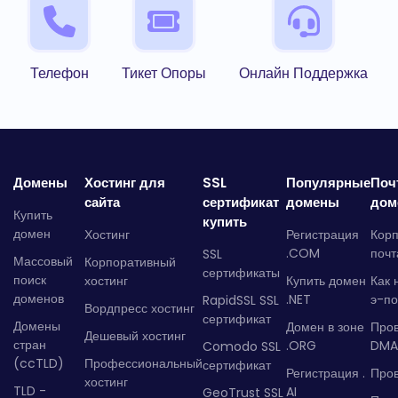
Телефон
Тикет Опоры
Онлайн Поддержка
Домены
Хостинг для
SSL
Популярные
Поч
сайта
сертификат
домены
дом
Купить
купить
домен
Хостинг
Регистрация
Кор
.COM
почт
SSL
Массовый
Корпоративный
сертификаты
поиск
хостинг
Купить домен
Как 
доменов
.NET
э-по
RapidSSL SSL
Вордпресс хостинг
сертификат
Домены
Домен в зоне
Про
Дешевый хостинг
стран
.ORG
DMA
Comodo SSL
(ccTLD)
Профессиональный
сертификат
Регистрация .
Пров
хостинг
TLD -
AI
GeoTrust SSL