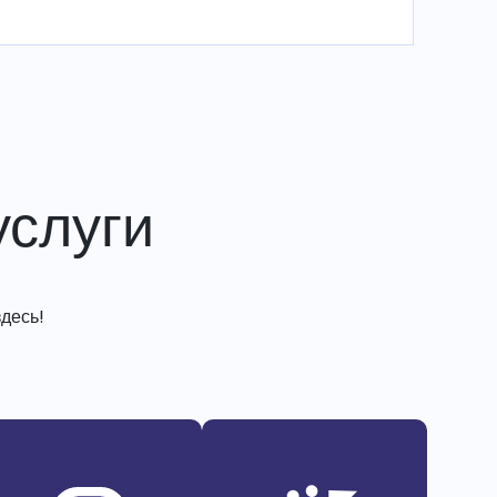
слуги
десь!