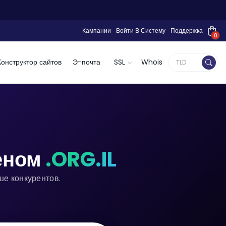
Кампании
Войти В Систему
Поддержка
0
Конструктор сайтов
Э-почта
SSL
Whois
еном
.ORG.IL
ше конкурентов.