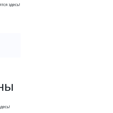
тся здесь!
ены
десь!