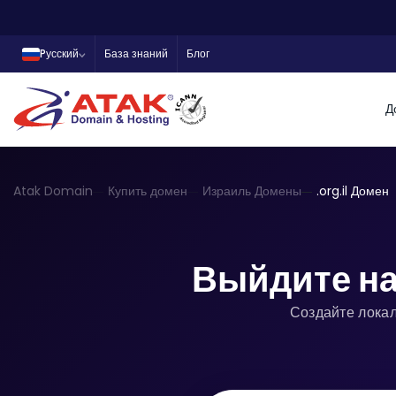
Pусский
База знаний
Блог
Д
Atak Domain
Купить домен
Израиль Домены
.org.il Домен
Выйдите на
Создайте локал