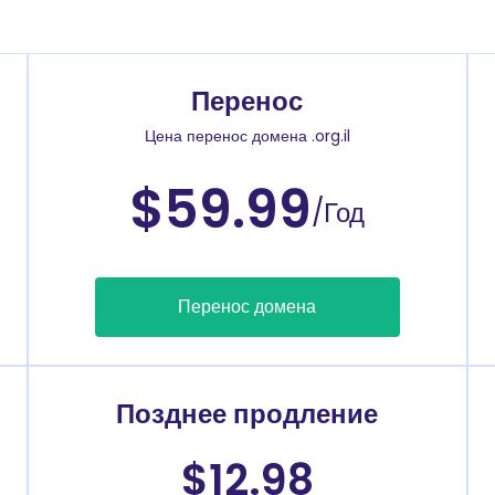
Перенос
Цена перенос домена .org.il
$59.99
/Год
Перенос домена
Позднее продление
$12.98