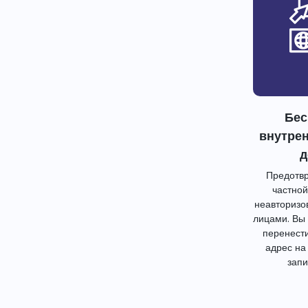
Бес
внутре
д
Предотвр
частной
неавторизо
лицами. Вы
перенест
адрес на
запи