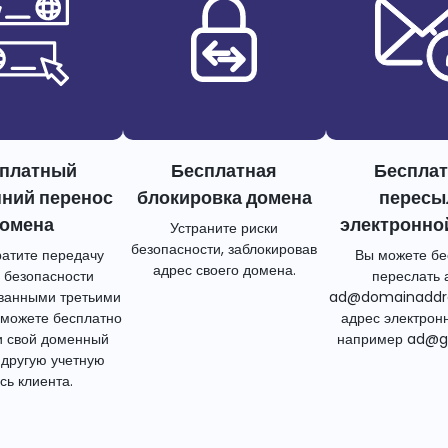
платный
Бесплатная
Беспла
нний перенос
блокировка домена
пересы
омена
электронно
Устраните риски
безопасности, заблокировав
атите передачу
Вы можете бе
адрес своего домена.
 безопасности
переслать 
ванными третьими
ad@domainaddr
 можете бесплатно
адрес электрон
и свой доменный
например ad@g
 другую учетную
сь клиента.