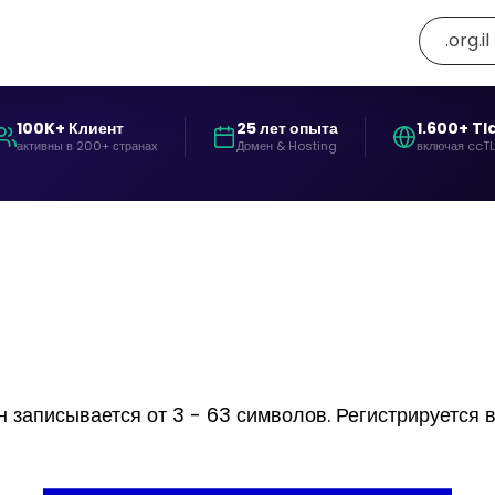
.org.il
100K+ Клиент
25 лет опыта
1.600+ Tl
активны в 200+ странах
Домен & Hosting
включая ccT
 записывается от 3 - 63 символов. Регистрируется в