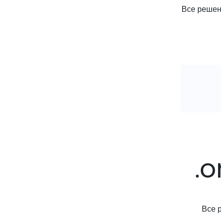
Все решени
.o
Все 