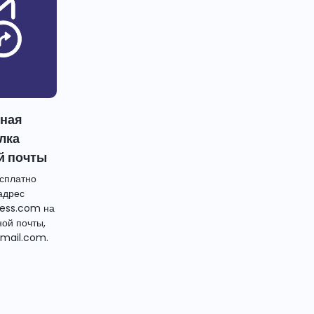
тная
лка
й почты
сплатно
адрес
ess.com на
ной почты,
mail.com.