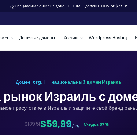
Специальная акция на домены .COM — домены .COM от $7.99!
омен
Дешевые домены
Хостинг
Wordpress Hosting
Домен .org.il — национальный домен Израиль
 рынок Израиль с дом
ьное присутствие в Израиль и защитите свой бренд рань
$59,99
$139.51
Скидка 57%
/ год