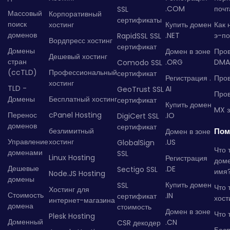
.COM
почт
SSL
Массовый
Корпоративный
сертификаты
поиск
хостинг
Купить домен
Как 
доменов
.NET
э-по
RapidSSL SSL
Вордпресс хостинг
сертификат
Домены
Домен в зоне
Про
Дешевый хостинг
стран
.ORG
DMA
Comodo SSL
(ccTLD)
Профессиональный
сертификат
Регистрация .
Пров
хостинг
TLD -
AI
GeoTrust SSL
Пров
Домены
Бесплатный хостинг
сертификат
Купить домен
MX з
Перенос
cPanel Hosting
.IO
DigiCert SSL
доменов
сертификат
безлимитный
Пом
Домен в зоне
Управление
хостинг
.US
GlobalSign
Что 
доменами
SSL
Linux Hosting
Регистрация
дом
Дешевые
.DE
Sectigo SSL
имя
Node.JS Hosting
домены
Купить домен
SSL
Что 
Хостинг для
Стоимость
.IN
сертификат
хост
интернет-магазина
домена
стоимость
Домен в зоне
Что 
Plesk Hosting
Доменный
.CN
CSR декодер