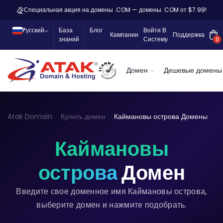
Специальная акция на домены .COM — домены .COM от $7.99!
Pусский
База
Блог
Войти В
Кампании
Поддержка
знаний
Систему
0
Домен
Дешевые домены
Atak Domain
Купить домен
Каймановы острова Домены
Каймановы
острова
Домен
Введите свое доменное имя Каймановы острова,
выберите домен и нажмите подобрать.