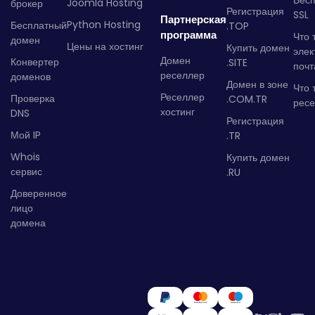
Бес
Joomla Hosting
брокер
Регистрация
SSL
Партнерская
Python Hosting
Бесплатный
.TOP
программа
Что 
домен
Цены на хостинг
Купить домен
элек
Домен
Конвертер
.SITE
почт
реселлер
доменов
Домен в зоне
Что 
Реселлер
Проверка
.COM.TR
рес
хостинг
DNS
Регистрация
Мой IP
.TR
Whois
Купить домен
сервис
.RU
Доверенное
лицо
домена