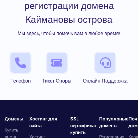
регистрации домена
Каймановы острова
Мы здесь, чтобы помочь вам в любое время!
Телефон
Тикет Опоры
Онлайн Поддержка
Домены
Хостинг для
SSL
Популярные
Поч
сайта
сертификат
домены
дом
Купить
купить
домен
Хостинг
Регистрация
Кор