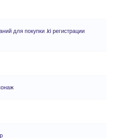
аний для покупки .ki регистрации
сонаж
ер