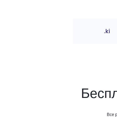
.ki
Бесп
Все 