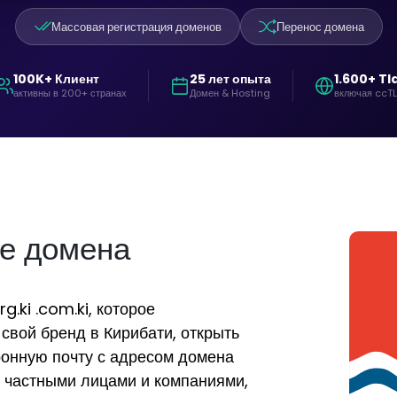
Массовая регистрация доменов
Перенос домена
100K+ Клиент
25 лет опыта
1.600+ Tl
активны в 200+ странах
Домен & Hosting
включая ccT
е домена
g.ki .com.ki, которое
 свой бренд в Кирибати, открыть
ронную почту с адресом домена
е частными лицами и компаниями,