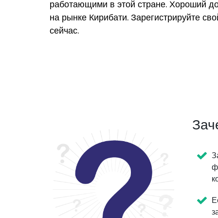
работающими в этой стране. Хороший д
на рынке Кирибати. Зарегистрируйте св
сейчас.
Зач
З
ф
к
Е
з