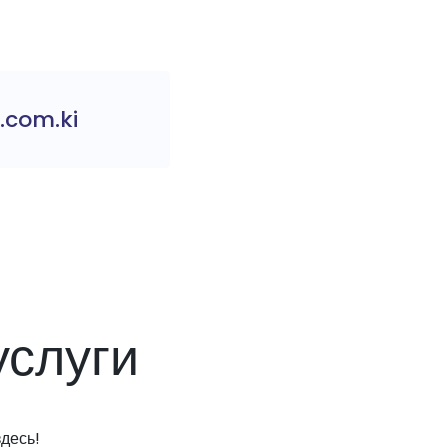
.com.ki
слуги
десь!