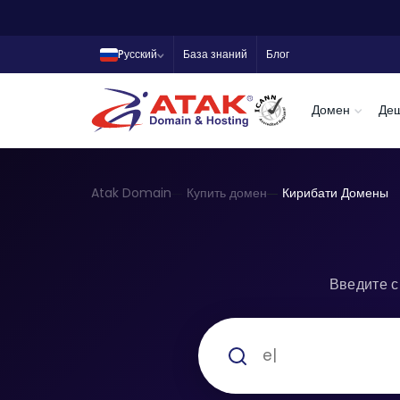
Pусский
База знаний
Блог
Домен
Де
Atak Domain
Купить домен
Кирибати Домены
Введите с