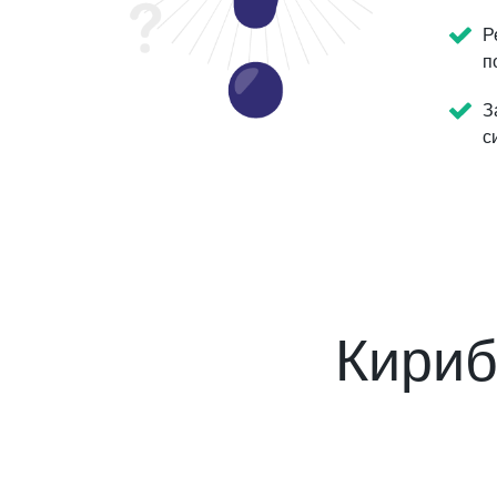
Р
п
З
с
Кириб