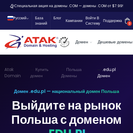
Специальная акция на домены .COM — домены .COM от $7.99!
Pусский
База
Блог
Войти В
Кампании
Поддержка
знаний
Систему
0
Домен
Дешевые домены
Atak
Купить
Польша
.edu.pl
Domain
домен
Домены
Домен
Домен .edu.pl — национальный домен Польша
Выйдите на рынок
Польша с доменом