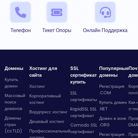
Телефон
Тикет Опоры
Онлайн Поддержка
Домены
Хостинг для
SSL
Популярные
Поч
сайта
сертификат
домены
дом
Купить
купить
домен
Хостинг
Регистрация
Кор
.COM
почт
SSL
Массовый
Корпоративный
сертификаты
поиск
хостинг
Купить домен
Как 
доменов
.NET
э-по
RapidSSL SSL
Вордпресс хостинг
сертификат
Домены
Домен в зоне
Про
Дешевый хостинг
стран
.ORG
DMA
Comodo SSL
(ccTLD)
Профессиональный
сертификат
Регистрация .
Пров
хостинг