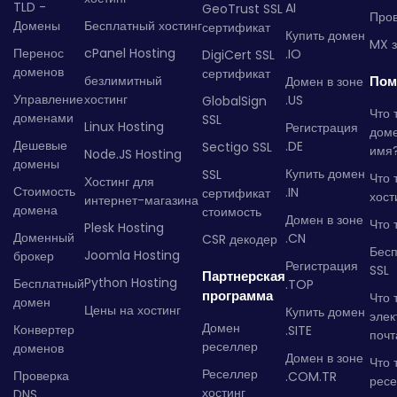
TLD -
AI
GeoTrust SSL
Пров
Домены
Бесплатный хостинг
сертификат
Купить домен
MX з
Перенос
cPanel Hosting
.IO
DigiCert SSL
доменов
сертификат
безлимитный
Пом
Домен в зоне
Управление
хостинг
.US
GlobalSign
Что 
доменами
SSL
Linux Hosting
Регистрация
дом
Дешевые
.DE
Sectigo SSL
имя
Node.JS Hosting
домены
Купить домен
SSL
Что 
Хостинг для
Стоимость
.IN
сертификат
хост
интернет-магазина
домена
стоимость
Домен в зоне
Что 
Plesk Hosting
Доменный
.CN
CSR декодер
Бес
Joomla Hosting
брокер
Регистрация
SSL
Партнерская
Python Hosting
Бесплатный
.TOP
программа
Что 
домен
Цены на хостинг
Купить домен
элек
Домен
Конвертер
.SITE
почт
реселлер
доменов
Домен в зоне
Что 
Реселлер
Проверка
.COM.TR
рес
хостинг
DNS