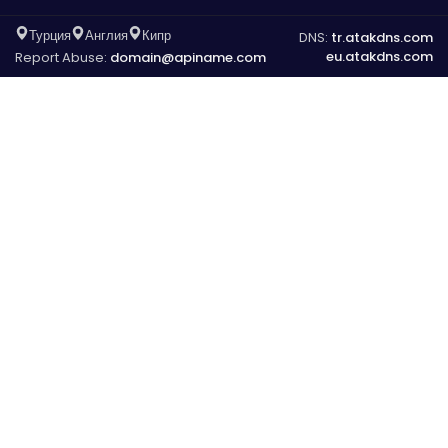
Турция
Англия
Кипр
DNS:
tr.atakdns.com
eu.atakdns.com
Report Abuse:
domain@apiname.com