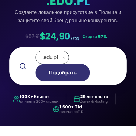
.EDU.PL
Создайте локальное присутствие в Польша и
защитите свой бренд раньше конкурентов.
$24,90
$57.91
Скидка 57%
/ год
.edu.pl
Подобрать
100K+ Клиент
25 лет опыта
активны в 200+ странах
Домен & Hosting
1.600+ Tld
включая ccTLD