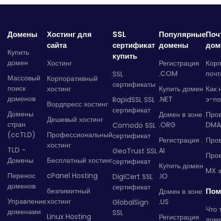
Домены
Хостинг для
SSL
Популярные
Поч
сайта
сертификат
домены
дом
Купить
купить
домен
Хостинг
Регистрация
Кор
.COM
почт
SSL
Массовый
Корпоративный
сертификаты
поиск
хостинг
Купить домен
Как 
доменов
.NET
э-по
RapidSSL SSL
Вордпресс хостинг
сертификат
Домены
Домен в зоне
Про
Дешевый хостинг
стран
.ORG
DMA
Comodo SSL
(ccTLD)
Профессиональный
сертификат
Регистрация .
Пров
хостинг
TLD -
AI
GeoTrust SSL
Пров
Домены
Бесплатный хостинг
сертификат
Купить домен
MX з
Перенос
cPanel Hosting
.IO
DigiCert SSL
доменов
сертификат
безлимитный
Пом
Домен в зоне
Управление
хостинг
.US
GlobalSign
Что 
доменами
SSL
Linux Hosting
Регистрация
дом