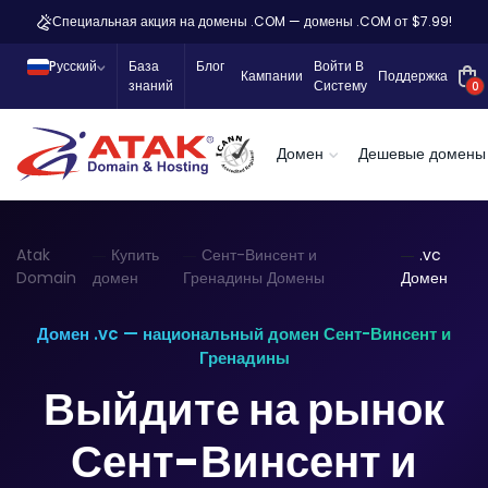
Специальная акция на домены .COM — домены .COM от $7.99!
Pусский
База
Блог
Войти В
Кампании
Поддержка
знаний
Систему
0
Домен
Дешевые домены
Atak
Купить
Сент-Винсент и
.vc
Domain
домен
Гренадины Домены
Домен
Домен .vc — национальный домен Сент-Винсент и
Гренадины
Выйдите на рынок
Сент-Винсент и