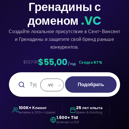
Гренадины с
доменом
.VC
Создайте локальное присутствие в Сент-Винсент
и Гренадины и защитите свой бренд раньше
конкурентов.
$55,00
$127.91
Скидка 57%
/ год
Подобрать
.vc
100K+ Клиент
25 лет опыта
активны в 200+ странах
Домен & Hosting
1.600+ Tld
включая ccTLD