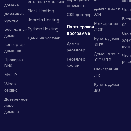
хост
интернет-магазина
домена
стоимость
Домен в зоне
Что 
Plesk Hosting
Доменный
.CN
CSR декодер
Бес
Joomla Hosting
брокер
Регистрация
SSL
Партнерская
Python Hosting
Бесплатный
.TOP
программа
Что 
домен
Цены на хостинг
Купить домен
элек
Домен
Конвертер
.SITE
почт
реселлер
доменов
Домен в зоне
Что 
Реселлер
Проверка
.COM.TR
рес
хостинг
DNS
Регистрация
Мой IP
.TR
Whois
Купить домен
сервис
.RU
Доверенное
лицо
домена