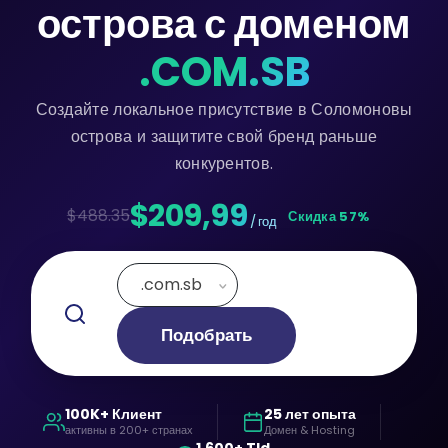
острова с доменом
.COM.SB
Создайте локальное присутствие в Соломоновы
острова и защитите свой бренд раньше
конкурентов.
$209,99
$488.35
Скидка 57%
/ год
.com.sb
Подобрать
100K+ Клиент
25 лет опыта
активны в 200+ странах
Домен & Hosting