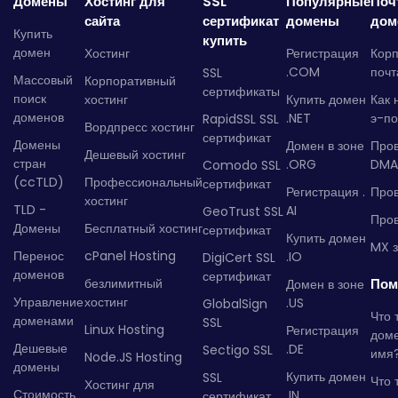
Домены
Хостинг для
SSL
Популярные
Поч
сайта
сертификат
домены
дом
Купить
купить
домен
Хостинг
Регистрация
Кор
.COM
почт
SSL
Массовый
Корпоративный
сертификаты
поиск
хостинг
Купить домен
Как 
доменов
.NET
э-по
RapidSSL SSL
Вордпресс хостинг
сертификат
Домены
Домен в зоне
Про
Дешевый хостинг
стран
.ORG
DMA
Comodo SSL
(ccTLD)
Профессиональный
сертификат
Регистрация .
Пров
хостинг
TLD -
AI
GeoTrust SSL
Пров
Домены
Бесплатный хостинг
сертификат
Купить домен
MX з
Перенос
cPanel Hosting
.IO
DigiCert SSL
доменов
сертификат
безлимитный
Пом
Домен в зоне
Управление
хостинг
.US
GlobalSign
Что 
доменами
SSL
Linux Hosting
Регистрация
дом
Дешевые
.DE
Sectigo SSL
имя
Node.JS Hosting
домены
Купить домен
SSL
Что 
Хостинг для
Стоимость
.IN
сертификат