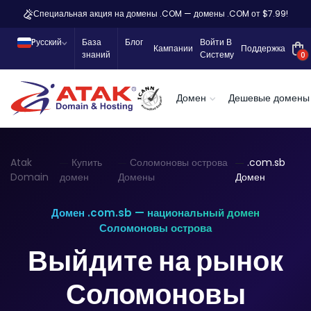
Специальная акция на домены .COM — домены .COM от $7.99!
Pусский
База
Блог
Войти В
Кампании
Поддержка
знаний
Систему
0
Домен
Дешевые домены
Atak
Купить
Соломоновы острова
.com.sb
Domain
домен
Домены
Домен
Домен .com.sb — национальный домен
Соломоновы острова
Выйдите на рынок
Соломоновы