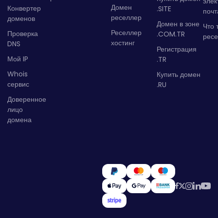
элек
Домен
Конвертер
.SITE
почт
реселлер
доменов
Домен в зоне
Что 
Реселлер
Проверка
.COM.TR
рес
хостинг
DNS
Регистрация
Мой IP
.TR
Whois
Купить домен
сервис
.RU
Доверенное
лицо
домена