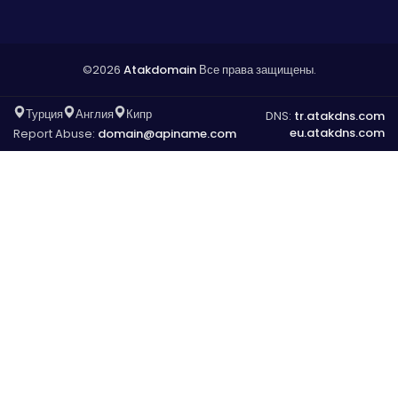
©2026
Atakdomain
Все права защищены.
Турция
Англия
Кипр
DNS:
tr.atakdns.com
eu.atakdns.com
Report Abuse:
domain@apiname.com