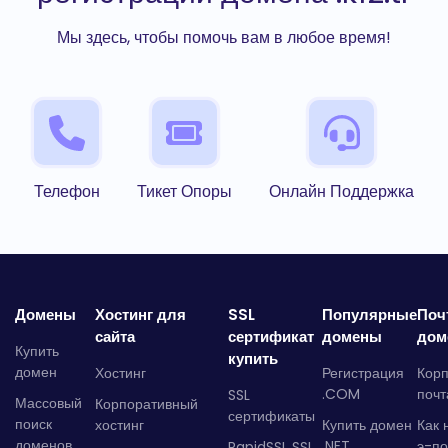
Мы здесь, чтобы помочь вам в любое время!
Телефон
Тикет Опоры
Онлайн Поддержка
Домены
Хостинг для
SSL
Популярные
Поч
сайта
сертификат
домены
дом
Купить
купить
домен
Хостинг
Регистрация
Кор
.COM
почт
SSL
Массовый
Корпоративный
сертификаты
поиск
хостинг
Купить домен
Как 
доменов
.NET
э-по
RapidSSL SSL