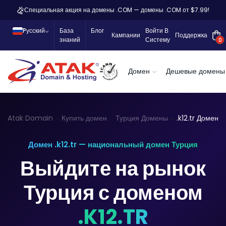
Специальная акция на домены .COM — домены .COM от $7.99!
Pусский
База
Блог
Войти В
Кампании
Поддержка
знаний
Систему
0
Домен
Дешевые домены
Atak Domain
Купить домен
Турция Домены
.k12.tr Домен
Домен .k12.tr — национальный домен Турция
Выйдите на рынок
Турция с доменом
.K12.TR