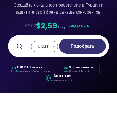
Создайте локальное присутствие в Турция и
защитите свой бренд раньше конкурентов.
$2,59
$6.02
Скидка 57%
/ год
Подобрать
.k12.tr
100K+ Клиент
25 лет опыта
активны в 200+ странах
Домен & Hosting
1.600+ Tld
включая ccTLD