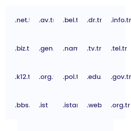
.net.tr
.av.tr
.bel.tr
.dr.tr
.info.t
.biz.tr
.gen.tr
.name.tr
.tv.tr
.tel.tr
.k12.tr
.org.tc
.pol.tr
.edu.tr
.gov.t
.bbs.tr
.ist
.istanbul
.web.tr
.org.tr