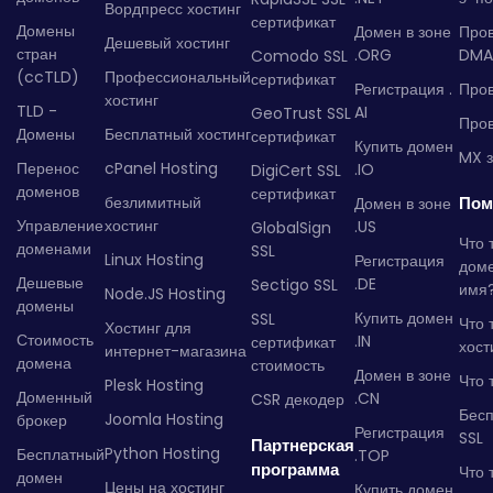
Вордпресс хостинг
сертификат
Домены
Домен в зоне
Про
Дешевый хостинг
стран
.ORG
DMA
Comodo SSL
(ccTLD)
Профессиональный
сертификат
Регистрация .
Пров
хостинг
TLD -
AI
GeoTrust SSL
Пров
Домены
Бесплатный хостинг
сертификат
Купить домен
MX з
Перенос
cPanel Hosting
.IO
DigiCert SSL
доменов
сертификат
безлимитный
Пом
Домен в зоне
Управление
хостинг
.US
GlobalSign
Что 
доменами
SSL
Linux Hosting
Регистрация
дом
Дешевые
.DE
Sectigo SSL
имя
Node.JS Hosting
домены
Купить домен
SSL
Что 
Хостинг для
Стоимость
.IN
сертификат
хост
интернет-магазина
домена
стоимость
Домен в зоне
Что 
Plesk Hosting
Доменный
.CN
CSR декодер
Бес
Joomla Hosting
брокер
Регистрация
SSL
Партнерская
Python Hosting
Бесплатный
.TOP
программа
Что 
домен
Цены на хостинг
Купить домен