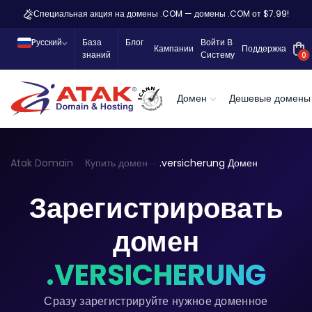
Специальная акция на домены .COM — домены .COM от $7.99!
Pусский
База
Блог
Войти В
Кампании
Поддержка
знаний
Систему
0
Домен
Дешевые домены
Atak Domain
Купить домен
.versicherung Домен
Зарегистрировать
домен
.VERSICHERUNG
Сразу зарегистрируйте нужное доменное