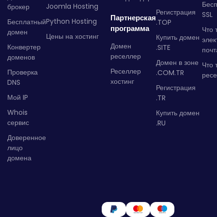
Бес
Joomla Hosting
брокер
Регистрация
SSL
Партнерская
Python Hosting
Бесплатный
.TOP
программа
Что 
домен
Цены на хостинг
Купить домен
элек
Домен
Конвертер
.SITE
почт
реселлер
доменов
Домен в зоне
Что 
Реселлер
Проверка
.COM.TR
рес
хостинг
DNS
Регистрация
Мой IP
.TR
Whois
Купить домен
сервис
.RU
Доверенное
лицо
домена