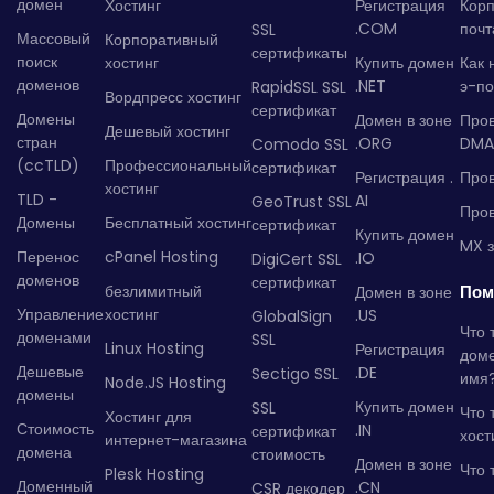
домен
Хостинг
Регистрация
Кор
.COM
почт
SSL
Массовый
Корпоративный
сертификаты
поиск
хостинг
Купить домен
Как 
доменов
.NET
э-по
RapidSSL SSL
Вордпресс хостинг
сертификат
Домены
Домен в зоне
Про
Дешевый хостинг
стран
.ORG
DMA
Comodo SSL
(ccTLD)
Профессиональный
сертификат
Регистрация .
Пров
хостинг
TLD -
AI
GeoTrust SSL
Пров
Домены
Бесплатный хостинг
сертификат
Купить домен
MX з
Перенос
cPanel Hosting
.IO
DigiCert SSL
доменов
сертификат
безлимитный
Пом
Домен в зоне
Управление
хостинг
.US
GlobalSign
Что 
доменами
SSL
Linux Hosting
Регистрация
дом
Дешевые
.DE
Sectigo SSL
имя
Node.JS Hosting
домены
Купить домен
SSL
Что 
Хостинг для
Стоимость
.IN
сертификат
хост
интернет-магазина
домена
стоимость
Домен в зоне
Что 
Plesk Hosting
Доменный
.CN
CSR декодер