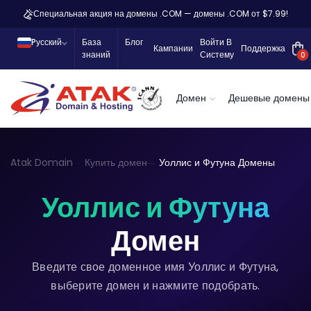
Специальная акция на домены .COM — домены .COM от $7.99!
Pусский
База
Блог
Войти В
Кампании
Поддержка
знаний
Систему
0
Домен
Дешевые домены
Atak Domain
Купить домен
Уоллис и Футуна Домены
Уоллис и Футуна
Домен
Введите свое доменное имя Уоллис и Футуна,
выберите домен и нажмите подобрать.