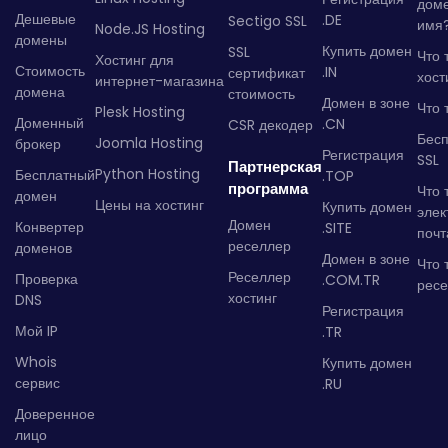
дом
Дешевые
.DE
Sectigo SSL
имя
Node.JS Hosting
домены
Купить домен
SSL
Что 
Хостинг для
Стоимость
.IN
сертификат
хост
интернет-магазина
домена
стоимость
Домен в зоне
Что 
Plesk Hosting
Доменный
.CN
CSR декодер
Бес
Joomla Hosting
брокер
Регистрация
SSL
Партнерская
Python Hosting
Бесплатный
.TOP
программа
Что 
домен
Цены на хостинг
Купить домен
элек
Домен
Конвертер
.SITE
почт
реселлер
доменов
Домен в зоне
Что 
Реселлер
Проверка
.COM.TR
рес
хостинг
DNS
Регистрация
Мой IP
.TR
Whois
Купить домен
сервис
.RU
Доверенное
лицо