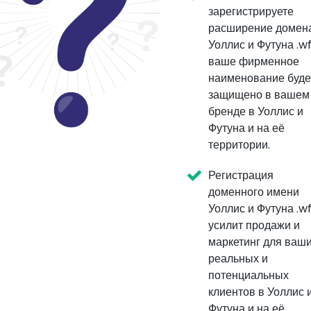
зарегистрируете
расширение домен
Уоллис и Футуна .wf
ваше фирменное
наименование буде
защищено в вашем
бренде в Уоллис и
Футуна и на её
территории.
Регистрация
доменного имени
Уоллис и Футуна .w
усилит продажи и
маркетинг для ваш
реальных и
потенциальных
клиентов в Уоллис 
Футуна и на её