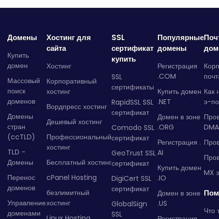
Домены
Хостинг для
SSL
Популярные
Поч
сайта
сертификат
домены
дом
Купить
купить
домен
Хостинг
Регистрация
Кор
.COM
почт
SSL
Массовый
Корпоративный
сертификаты
поиск
хостинг
Купить домен
Как 
доменов
.NET
э-по
RapidSSL SSL
Вордпресс хостинг
сертификат
Домены
Домен в зоне
Про
Дешевый хостинг
стран
.ORG
DMA
Comodo SSL
(ccTLD)
Профессиональный
сертификат
Регистрация .
Пров
хостинг
TLD -
AI
GeoTrust SSL
Пров
Домены
Бесплатный хостинг
сертификат
Купить домен
MX з
Перенос
cPanel Hosting
.IO
DigiCert SSL
доменов
сертификат
безлимитный
Пом
Домен в зоне
Управление
хостинг
.US
GlobalSign
Что 
доменами
SSL
Linux Hosting
Регистрация