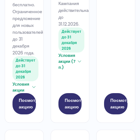
Кампания
бесплатно.
действительна
Ограниченное
до
предложение
31.12.2026.
для новых
Действует
пользователей
до 31
до 31
декабря
декабря
2026
2026 года.
Условия
Действует
акции (7
до 31
п.)
декабря
2026
Условия
акции
Посмотреть
Посмотреть
Посмотреть
акцию
акцию
акцию