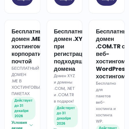
Бесплатный
Бесплатный
Бесплатны
ХОСТИНГ
ДОМЕН
домен .ME с
домен .XYZ
домен
хостингом и
при
.COM.TR с
корпоративной
регистрации
веб-
почтой
подходящего
хостингом 
домена
WordPress
БЕСПЛАТНЫЙ
ДОМЕН
хостингом
Домен XYZ
.ME В
и домены
Бесплатно
ХОСТИНГОВЫХ
.COM, .NET
для
ПАКЕТАХ
и .COM.TR
пакетов
Действует
в подарок!
веб-
до 31
Действует
хостинга и
декабря
до 31
хостинга
2026
декабря
WP.
Условия
2026
акции
Действует