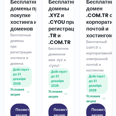
Бесплатные
Бесплатные
Бесплатны
ХОСТИНГ
ДОМЕН
домены при
домены
домен
покупке
.XYZ и
.COM.TR с
хостинга и
.CYOU при
корпорати
доменов
регистрации
почтой и
.TR и
хостингом
Бесплатные
домены
.COM.TR
Бесплатный
при
com.tr с
Бесплатное
регистрации
корпоративной
доменное
хостинга и
электронной
имя .xyz и
домена
почтой и
.cyou!
Действует
хостингом
Действует
до 31
до 31
Действует
декабря
декабря
до 31
2026
2026
декабря
Условия
2026
Условия
акции
Условия
акции
акции
Посмотреть
Посмотреть
Посмотреть
акцию
акцию
акцию