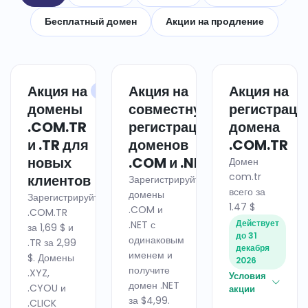
Бесплатный домен
Акции на продление
Акция на
Акция на
Акция на
ДОМЕН
ДОМЕН
домены
совместную
регистрац
.COM.TR
регистрацию
домена
и .TR для
доменов
.COM.TR
новых
.COM и .NET
Домен
com.tr
клиентов
Зарегистрируйте
всего за
домены
Зарегистрируйте
1.47 $
.COM и
.COM.TR
Действует
.NET с
за 1,69 $ и
до 31
одинаковым
.TR за 2,99
декабря
именем и
$. Домены
2026
получите
.XYZ,
Условия
домен .NET
.CYOU и
акции
за $4,99.
.CLICK