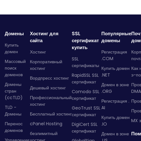
Домены
Хостинг для
SSL
Популярные
Поч
сайта
сертификат
домены
дом
Купить
купить
домен
Хостинг
Регистрация
Кор
.COM
почт
SSL
Массовый
Корпоративный
сертификаты
поиск
хостинг
Купить домен
Как 
доменов
.NET
э-по
RapidSSL SSL
Вордпресс хостинг
сертификат
Домены
Домен в зоне
Про
Дешевый хостинг
стран
.ORG
DMA
Comodo SSL
(ccTLD)
Профессиональный
сертификат
Регистрация .
Пров
хостинг
TLD -
AI
GeoTrust SSL
Пров
Домены
Бесплатный хостинг
сертификат
Купить домен
MX з
Перенос
cPanel Hosting
.IO
DigiCert SSL
доменов
сертификат
безлимитный
Пом
Домен в зоне
Управление
хостинг
.US
GlobalSign