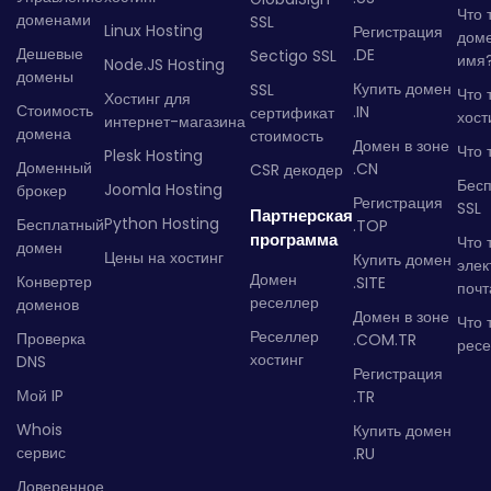
Что 
доменами
SSL
Linux Hosting
Регистрация
дом
Дешевые
.DE
Sectigo SSL
имя
Node.JS Hosting
домены
Купить домен
SSL
Что 
Хостинг для
Стоимость
.IN
сертификат
хост
интернет-магазина
домена
стоимость
Домен в зоне
Что 
Plesk Hosting
Доменный
.CN
CSR декодер
Бес
Joomla Hosting
брокер
Регистрация
SSL
Партнерская
Python Hosting
Бесплатный
.TOP
программа
Что 
домен
Цены на хостинг
Купить домен
элек
Домен
Конвертер
.SITE
почт
реселлер
доменов
Домен в зоне
Что 
Реселлер
Проверка
.COM.TR
рес
хостинг
DNS
Регистрация
Мой IP
.TR
Whois
Купить домен
сервис
.RU
Доверенное