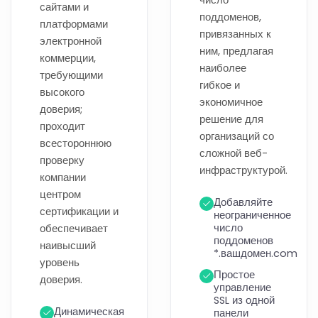
сайтами и
поддоменов,
платформами
привязанных к
электронной
ним, предлагая
коммерции,
наиболее
требующими
гибкое и
высокого
экономичное
доверия;
решение для
проходит
организаций со
всестороннюю
сложной веб-
проверку
инфраструктурой.
компании
центром
Добавляйте
сертификации и
неограниченное
обеспечивает
число
поддоменов
наивысший
*.вашдомен.com
уровень
Простое
доверия.
управление
SSL из одной
Динамическая
панели