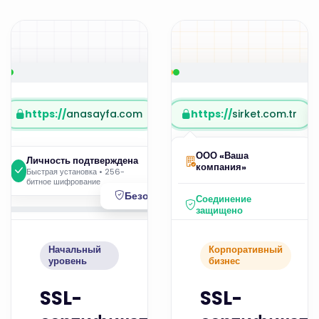
https://
anasayfa.com
https://
sirket.com.tr
ООО «Ваша
Личность подтверждена
компания»
Быстрая установка • 256-
битное шифрование
Безопасно
Соединение
защищено
Начальный
Корпоративный
уровень
бизнес
SSL-
SSL-