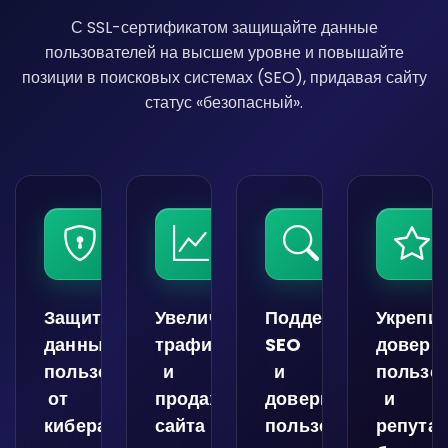
С SSL-сертификатом защищайте данные
пользователей на высшем уровне и повышайте
позиции в поисковых системах (SEO), придавая сайту
статус «безопасный».
Защитите
Увеличьте
Поддержите
Укрепит
данные
трафик
SEO
довери
пользователей
и
и
пользо
от
продажи
доверие
и
кибератак
сайта
пользователей
репута