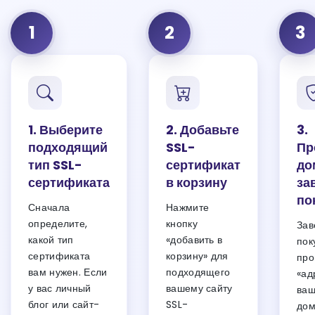
1
2
3
1. Выберите
2. Добавьте
3.
подходящий
SSL-
Пр
тип SSL-
сертификат
до
сертификата
в корзину
за
по
Сначала
Нажмите
определите,
кнопку
Зав
какой тип
«добавить в
пок
сертификата
корзину» для
про
вам нужен. Если
подходящего
«ад
у вас личный
вашему сайту
ваш
блог или сайт-
SSL-
дом