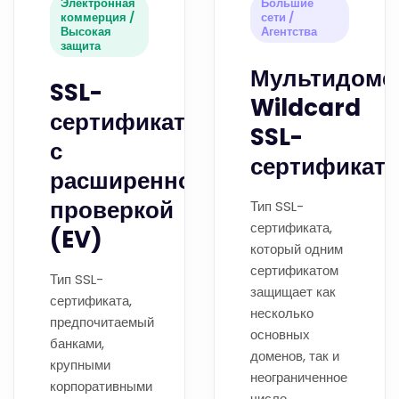
Электронная
Большие
коммерция /
сети /
Высокая
Агентства
защита
Мультидоме
SSL-
Wildcard
сертификаты
SSL-
с
сертификат
расширенной
проверкой
Тип SSL-
сертификата,
(EV)
который одним
сертификатом
Тип SSL-
защищает как
сертификата,
несколько
предпочитаемый
основных
банками,
доменов, так и
крупными
неограниченное
корпоративными
число