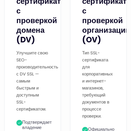
сертификаты
сертификат
с
с
проверкой
проверкой
домена
организации
(DV)
(OV)
Улучшите свою
Тип SSL-
SEO-
сертификата
производительность
для
с DV SSL —
корпоративных
самым
и интернет-
быстрым и
магазинов,
доступным
требующий
SSL-
документов в
сертификатом.
процессе
проверки.
Подтверждает
владение
Официально