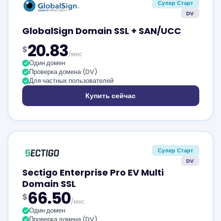
Супер Старт
DV
GlobalSign Domain SSL + SAN/UCC
20.83
$
/мес
Один домен
Проверка домена (DV)
Для частных пользователей
Купить сейчас
Супер Старт
DV
Sectigo Enterprise Pro EV Multi
Domain SSL
66.50
$
/мес
Один домен
Проверка домена (DV)