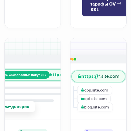
тарифы OV
SSL
https://
site.com.tr
ООО «Безопасные покупки»
https://
*.site.com
app.site.com
api.site.com
миум-доверие
blog.site.com