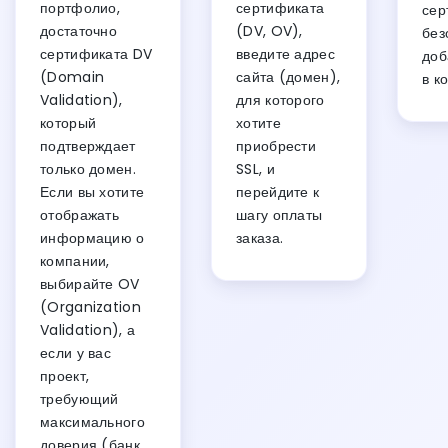
портфолио,
сертификата
сер
достаточно
(DV, OV),
без
сертификата DV
введите адрес
доб
(Domain
сайта (домен),
в к
Validation),
для которого
который
хотите
подтверждает
приобрести
только домен.
SSL, и
Если вы хотите
перейдите к
отображать
шагу оплаты
информацию о
заказа.
компании,
выбирайте OV
(Organization
Validation), а
если у вас
проект,
требующий
максимального
доверия (банк