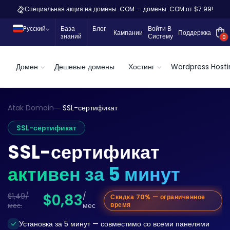
Специальная акция на домены .COM — домены .COM от $7.99!
Pусский
База
Блог
Войти В
Кампании
Поддержка
знаний
Систему
0
Домен
Дешевые домены
Хостинг
Wordpress Hosti
Atak Domain
SSL-сертификат
SSL-сертификат
SSL-сертификат
активен за 5 минут
$0,83
$1,49/
/
Скидка 70% — ограниченное
мес.
мес
время
Установка за 5 минут — совместимо со всеми панелями