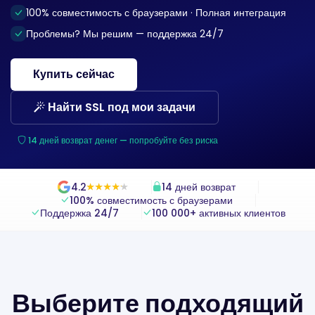
100% совместимость с браузерами · Полная интеграция
Проблемы? Мы решим — поддержка 24/7
Купить сейчас
Найти SSL под мои задачи
14 дней возврат денег — попробуйте без риска
4.2
14 дней возврат
★
★
★
★
★
★
★
★
★
★
100% совместимость с браузерами
Поддержка 24/7
100 000+ активных клиентов
Выберите подходящий