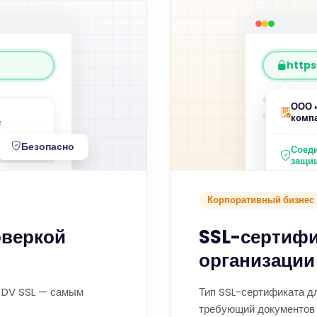
https:
ООО 
комп
е
Безопасно
Соед
защи
Корпоративный бизнес
оверкой
SSL-сертифи
организации
 DV SSL — самым
Тип SSL-сертификата дл
требующий документов 