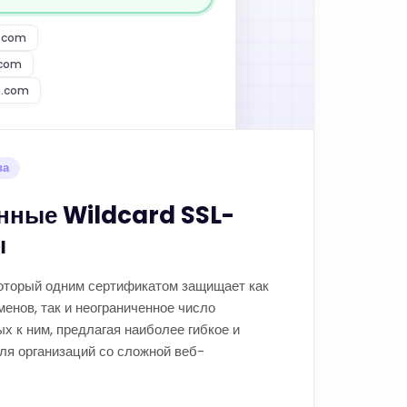
e.com
.com
e.com
ва
ные Wildcard SSL-
ы
который одним сертификатом защищает как
енов, так и неограниченное число
х к ним, предлагая наиболее гибкое и
ля организаций со сложной веб-