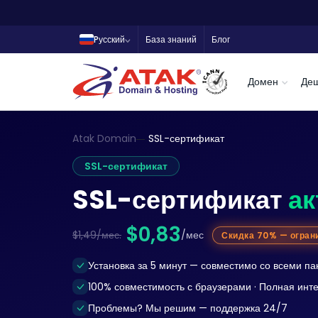
Pусский
База знаний
Блог
Домен
Де
Atak Domain
SSL-сертификат
SSL-сертификат
SSL-сертификат
ак
$0,83
$1,49/мес.
/мес
Скидка 70% — огран
Установка за 5 минут — совместимо со всеми п
100% совместимость с браузерами · Полная инт
Проблемы? Мы решим — поддержка 24/7