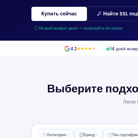
Купить сейчас
Найти SSL под
14 дней возврат денег — попробуйте без риска
4.2
14 дней возвр
★
★
★
★
★
★
★
★
★
★
Выберите подхо
Легко
Категория
Бренд
Тип сертифик