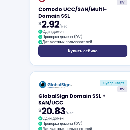
DV
Comodo UCC/SAN/Multi-
Domain SSL
2.92
$
/мес
Один домен
Проверка домена (DV)
Для частных пользователей
Купить сейчас
Супер Старт
DV
GlobalSign Domain SSL +
SAN/UCC
20.83
$
/мес
Один домен
Проверка домена (DV)
Для частных пользователей