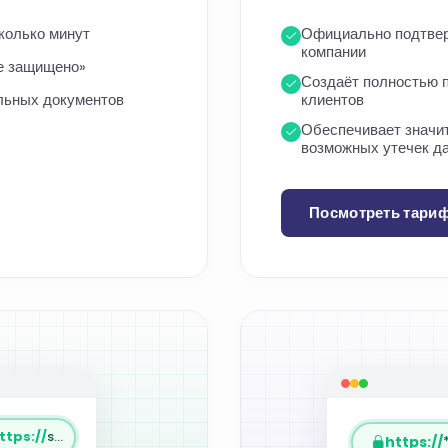
колько минут
Официально подтвер
компании
е защищено»
Создаёт полностью 
льных документов
клиентов
Обеспечивает значи
возможных утечек д
Посмотреть тари
ttps://
site.com.tr
https://