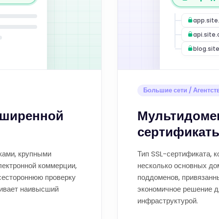
app.sit
api.site
blog.sit
Большие сети / Агентст
сширенной
Мультидомен
сертификат
ками, крупными
Тип SSL-сертификата, 
лектронной коммерции,
несколько основных дом
сестороннюю проверку
поддоменов, привязанны
чивает наивысший
экономичное решение д
инфраструктурой.