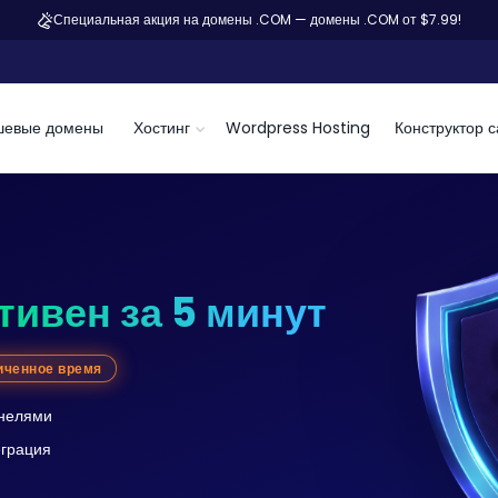
Специальная акция на домены .COM — домены .COM от $7.99!
шевые домены
Хостинг
Wordpress Hosting
Конструктор с
тивен за 5 минут
иченное время
анелями
еграция