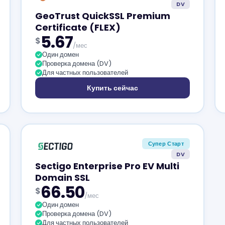
DV
GeoTrust QuickSSL Premium
Certificate (FLEX)
5.67
$
/мес
Один домен
Проверка домена (DV)
Для частных пользователей
Купить сейчас
Супер Старт
DV
Sectigo Enterprise Pro EV Multi
Domain SSL
66.50
$
/мес
Один домен
Проверка домена (DV)
Для частных пользователей