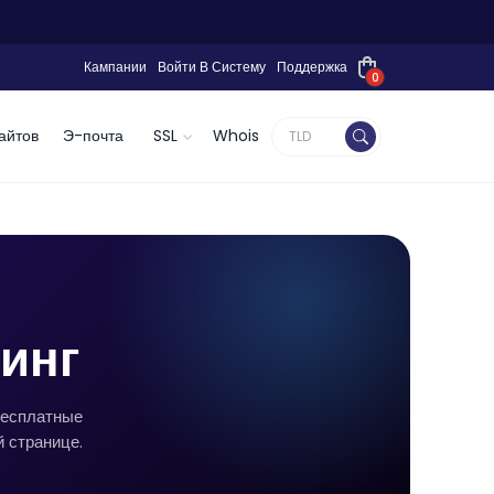
Кампании
Войти В Систему
Поддержка
0
айтов
Э-почта
SSL
Whois
тинг
бесплатные
й странице.