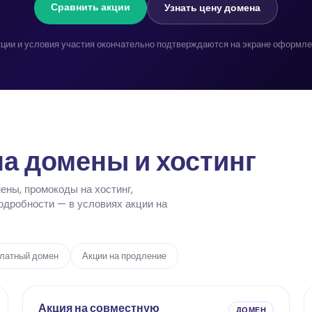
Сравнить акции
Узнать цену домена
кции и условия участия окончательно подтверждаются на экране оформлен
а домены и хостинг
ены, промокоды на хостинг,
дробности — в условиях акции на
латный домен
Акции на продление
Акция на совместную
ДОМЕН