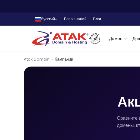
Pусский
База знаний
Блог
Домен
Де
Atak Domain
Кампании
Акц
Сравните 
домены, кт