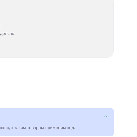
.
дельно.
зано, к каким товарам применим код.