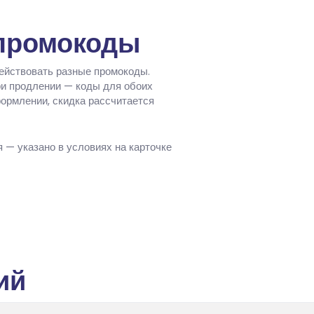
 промокоды
действовать разные промокоды.
ри продлении — коды для обоих
формлении, скидка рассчитается
я — указано в условиях на карточке
ий