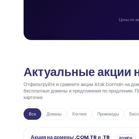
Цены по а
Актуальные акции н
Отфильтруйте и сравните акции Atak Domain на дом
бесплатные домены и предложения по продлению. По
карточке.
Все
Домены
Хостинг
Промокоды
Бесп
Акция на домены .COM.TR и .TR
ДОМЕН