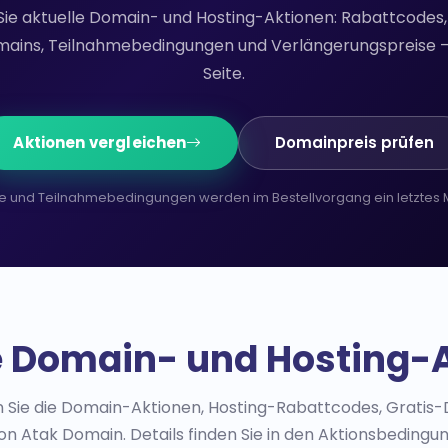
Sie aktuelle Domain- und Hosting-Aktionen: Rabattcodes,
ains, Teilnahmebedingungen und Verlängerungspreise — 
Seite.
Aktionen vergleichen
Domainpreis prüfen
e und Teilnahmebedingungen werden im Bestellvorgang ein letztes M
e Domain- und Hosting-
en Sie die Domain-Aktionen, Hosting-Rabattcodes, Grat
n Atak Domain. Details finden Sie in den Aktionsbedingun