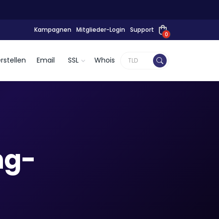
Kampagnen
Mitglieder-Login
Support
0
rstellen
Email
SSL
Whois
ng-