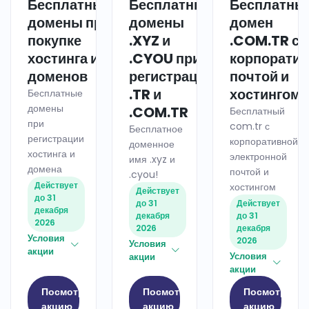
Бесплатные
Бесплатные
Бесплатны
ХОСТИНГ
ДОМЕН
домены при
домены
домен
покупке
.XYZ и
.COM.TR с
хостинга и
.CYOU при
корпорати
доменов
регистрации
почтой и
.TR и
хостингом
Бесплатные
домены
.COM.TR
Бесплатный
при
com.tr с
Бесплатное
регистрации
корпоративной
доменное
хостинга и
электронной
имя .xyz и
домена
почтой и
.cyou!
Действует
хостингом
Действует
до 31
до 31
Действует
декабря
декабря
до 31
2026
2026
декабря
Условия
2026
Условия
акции
Условия
акции
акции
Посмотреть
Посмотреть
Посмотреть
акцию
акцию
акцию