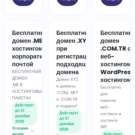
Бесплатный
Бесплатный
Бесплатны
ХОСТИНГ
ДОМЕН
домен .ME с
домен .XYZ
домен
хостингом и
при
.COM.TR с
корпоративной
регистрации
веб-
почтой
подходящего
хостингом 
домена
WordPress
БЕСПЛАТНЫЙ
ДОМЕН
хостингом
Домен XYZ
.ME В
и домены
Бесплатно
ХОСТИНГОВЫХ
.COM, .NET
для
ПАКЕТАХ
и .COM.TR
пакетов
Действует
в подарок!
веб-
до 31
Действует
хостинга и
декабря
до 31
хостинга
2026
декабря
WP.
Условия
2026
акции
Действует