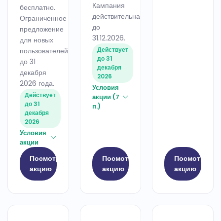
Кампания
бесплатно.
действительна
Ограниченное
до
предложение
31.12.2026.
для новых
Действует
пользователей
до 31
до 31
декабря
декабря
2026
2026 года.
Условия
Действует
акции (7
до 31
п.)
декабря
2026
Условия
акции
Посмотреть
Посмотреть
Посмотреть
акцию
акцию
акцию