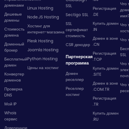
Что 
доменами
SSL
Linux Hosting
Регистрация
дом
Дешевые
.DE
Sectigo SSL
имя
Node.JS Hosting
домены
Купить домен
SSL
Что 
Хостинг для
Стоимость
.IN
сертификат
хост
интернет-магазина
домена
стоимость
Домен в зоне
Что 
Plesk Hosting
Доменный
.CN
CSR декодер
Бес
Joomla Hosting
брокер
Регистрация
SSL
Партнерская
Python Hosting
Бесплатный
.TOP
программа
Что 
домен
Цены на хостинг
Купить домен
элек
Домен
Конвертер
.SITE
почт
реселлер
доменов
Домен в зоне
Что 
Реселлер
Проверка
.COM.TR
рес
хостинг
DNS
Регистрация
Мой IP
.TR
Whois
Купить домен
сервис
.RU
Доверенное