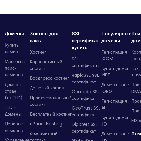
Домены
Хостинг для
SSL
Популярные
Поч
сайта
сертификат
домены
дом
Купить
купить
домен
Хостинг
Регистрация
Кор
.COM
почт
SSL
Массовый
Корпоративный
сертификаты
поиск
хостинг
Купить домен
Как 
доменов
.NET
э-по
RapidSSL SSL
Вордпресс хостинг
сертификат
Домены
Домен в зоне
Про
Дешевый хостинг
стран
.ORG
DMA
Comodo SSL
(ccTLD)
Профессиональный
сертификат
Регистрация .
Пров
хостинг
TLD -
AI
GeoTrust SSL
Пров
Домены
Бесплатный хостинг
сертификат
Купить домен
MX з
Перенос
cPanel Hosting
.IO
DigiCert SSL
доменов
сертификат
безлимитный
Пом
Домен в зоне
Управление
хостинг
.US
GlobalSign