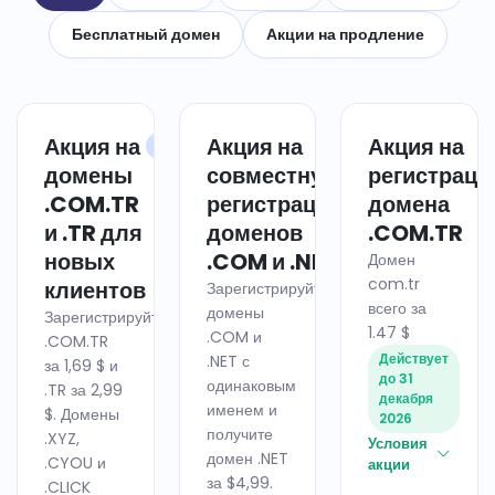
Бесплатный домен
Акции на продление
Акция на
Акция на
Акция на
ДОМЕН
ДОМЕН
домены
совместную
регистрац
.COM.TR
регистрацию
домена
и .TR для
доменов
.COM.TR
новых
.COM и .NET
Домен
com.tr
клиентов
Зарегистрируйте
всего за
домены
Зарегистрируйте
1.47 $
.COM и
.COM.TR
Действует
.NET с
за 1,69 $ и
до 31
одинаковым
.TR за 2,99
декабря
именем и
$. Домены
2026
получите
.XYZ,
Условия
домен .NET
.CYOU и
акции
за $4,99.
.CLICK