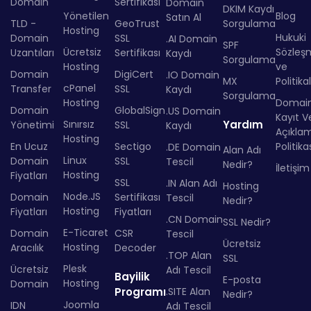
Domain
Sertifikası
Domain
DKIM Kaydı
Yönetilen
Blog
Satın Al
TLD -
GeoTrust
Sorgulama
Hosting
Hukuki
Domain
SSL
.AI Domain
SPF
Ücretsiz
Sözleş
Uzantıları
Sertifikası
Kaydı
Sorgulama
Hosting
ve
Domain
DigiCert
.IO Domain
MX
Politika
cPanel
Transfer
SSL
Kaydı
Sorgulama
Hosting
Domai
Domain
GlobalSign
.US Domain
Kayıt Ve
Sınırsız
Yardım
Yönetimi
SSL
Kaydı
Açıkla
Hosting
En Ucuz
Sectigo
Politika
.DE Domain
Alan Adı
Linux
Domain
SSL
Tescil
Nedir?
İletişim
Hosting
Fiyatları
SSL
.IN Alan Adı
Hosting
Node.JS
Domain
Sertifikası
Tescil
Nedir?
Hosting
Fiyatları
Fiyatları
.CN Domain
SSL Nedir?
E-Ticaret
Domain
CSR
Tescil
Ücretsiz
Hosting
Aracılık
Decoder
.TOP Alan
SSL
Plesk
Ücretsiz
Adı Tescil
Bayilik
E-posta
Hosting
Domain
Programı
.SITE Alan
Nedir?
Joomla
IDN
Adı Tescil