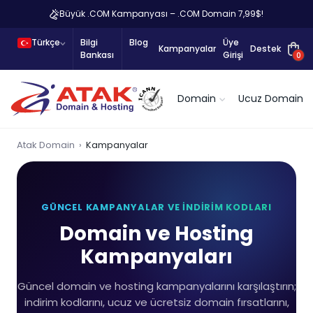
Büyük .COM Kampanyası – .COM Domain 7,99$!
Türkçe
Bilgi
Blog
Üye
Kampanyalar
Destek
Bankası
Girişi
0
Domain
Ucuz Domain
Atak Domain
Kampanyalar
GÜNCEL KAMPANYALAR VE İNDIRIM KODLARI
Domain ve Hosting
Kampanyaları
Güncel domain ve hosting kampanyalarını karşılaştırın;
indirim kodlarını, ucuz ve ücretsiz domain fırsatlarını,