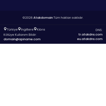
©2026
Atakdomain
Tüm hakları saklıdır.
Türkiye
İngiltere
Kıbrıs
DNS:
tr.atakdns.com
Kötüye Kullanım Bildir:
eu.atakdns.com
domain@apiname.com