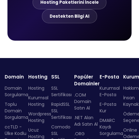
Hosting Paketlerini İncele
Destekten Bilgi Al
Domain
Hosting
SSL
Popüler
E-Posta
Kurum
Domainler
Domain
Hosting
SSL
Kurumsal
Hakkım
Sorgulama
Sertifikası
E-Posta
.COM
Kurumsal
İnsan
Domain
Toplu
Hosting
RapidSSL
E-Posta
Kaynakl
Satın Al
Domain
SSL
Kur
Wordpress
Ödem
Sorgulama
Sertifikası
.NET Alan
Hosting
DMARC
Seçenek
Adı Satın Al
ccTLD -
Comodo
Kaydı
Ucuz
Online
Ülke Kodlu
SSL
Sorgulama
.ORG
Hosting
Ödem