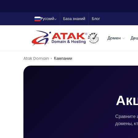
Pусский
База знаний
Блог
Домен
Де
Atak Domain
Кампании
Акц
Сравните 
домены, кт