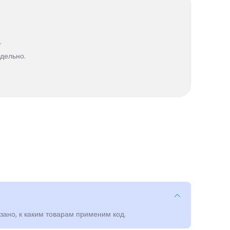
.
дельно.
зано, к каким товарам применим код.