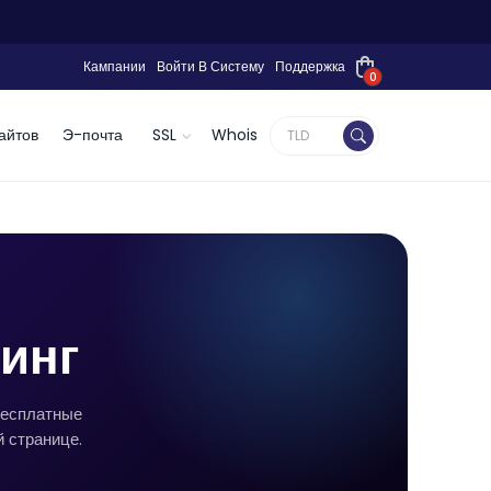
Кампании
Войти В Систему
Поддержка
0
айтов
Э-почта
SSL
Whois
тинг
бесплатные
й странице.