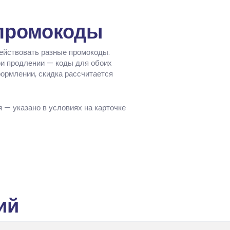
 промокоды
действовать разные промокоды.
ри продлении — коды для обоих
формлении, скидка рассчитается
я — указано в условиях на карточке
ий