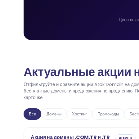
Цены по а
Актуальные акции н
Отфильтруйте и сравните акции Atak Domain на дом
бесплатные домены и предложения по продлению. По
карточке.
Все
Домены
Хостинг
Промокоды
Бесп
Акция на домены .COM.TR и .TR
ДОМЕН