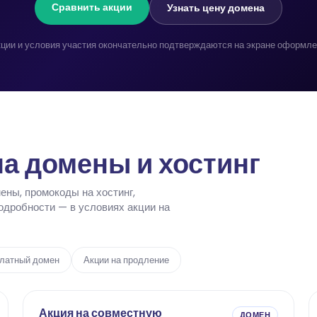
Сравнить акции
Узнать цену домена
кции и условия участия окончательно подтверждаются на экране оформлен
а домены и хостинг
ены, промокоды на хостинг,
дробности — в условиях акции на
латный домен
Акции на продление
Акция на совместную
ДОМЕН