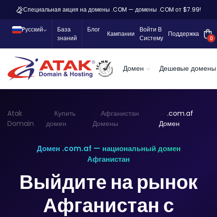
Специальная акция на домены .COM — домены .COM от $7.99!
Pусский
База
Блог
Войти В
Кампании
Поддержка
знаний
Систему
0
Домен
Дешевые домены
Atak
Купить
Афганистан
.com.af
Domain
домен
Домены
Домен
Домен .com.af — национальный домен
Афганистан
Выйдите на рынок
Афганистан с