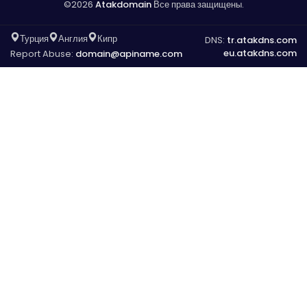
©2026
Atakdomain
Все права защищены.
Турция
Англия
Кипр
DNS:
tr.atakdns.com
eu.atakdns.com
Report Abuse:
domain@apiname.com