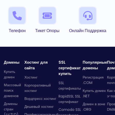
Телефон
Тикет Опоры
Онлайн Поддержка
Домены
Хостинг для
SSL
Популярные
Поч
сайта
сертификат
домены
дом
Купить
купить
домен
Хостинг
Регистрация
Кор
.COM
почт
SSL
Массовый
Корпоративный
сертификаты
поиск
хостинг
Купить домен
Как 
доменов
.NET
э-по
RapidSSL SSL
Вордпресс хостинг
сертификат
Домены
Домен в зоне
Про
Дешевый хостинг
стран
.ORG
DMA
Comodo SSL
(ccTLD)
Профессиональный