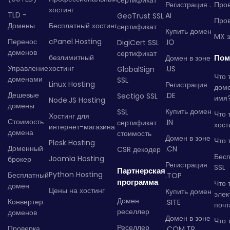
сертификат
Регистрация .
Пров
хостинг
TLD -
AI
GeoTrust SSL
Пров
Домены
Бесплатный хостинг
сертификат
Купить домен
MX з
Перенос
cPanel Hosting
.IO
DigiCert SSL
доменов
сертификат
безлимитный
Пом
Домен в зоне
Управление
хостинг
.US
GlobalSign
Что 
доменами
SSL
Linux Hosting
Регистрация
дом
Дешевые
.DE
Sectigo SSL
имя
Node.JS Hosting
домены
Купить домен
SSL
Что 
Хостинг для
Стоимость
.IN
сертификат
хост
интернет-магазина
домена
стоимость
Домен в зоне
Что 
Plesk Hosting
Доменный
.CN
CSR декодер
Бес
Joomla Hosting
брокер
Регистрация
SSL
Партнерская
Python Hosting
Бесплатный
.TOP
программа
Что 
домен
Цены на хостинг
Купить домен
элек
Домен
Конвертер
.SITE
почт
реселлер
доменов
Домен в зоне
Что 
Реселлер
Проверка
.COM.TR