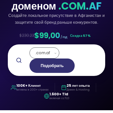
доменом
.COM.AF
Создайте локальное присутствие в Афганистан и
защитите свой бренд раньше конкурентов.
$99,00
$230.23
Скидка 57%
/ год
.com.af
Подобрать
100K+ Клиент
25 лет опыта
активны в 200+ странах
Домен & Hosting
1.600+ Tld
включая ccTLD