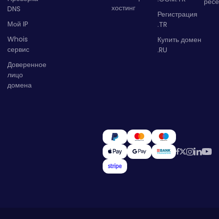
рес
хостинг
DNS
Регистрация
Мой IP
.TR
Whois
Купить домен
сервис
.RU
Доверенное
лицо
домена