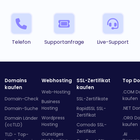
Telefon
Supportanfrage
Live-Support
Domains
Webhosting
SSL-Zertifikat
Top D
kaufen
kaufen
Web-Hosting
.COM D
kaufen
Domain-Check
SSL-Zertifikate
Business
Hosting
.NET Do
Domain-Suche
RapidSSL SSL-
Zertifikat
Wordpress
.ORG D
Domain Länder
Hosting
kaufen
(ccTLD)
Comodo SSL-
Zertifikat
Günstiges
.AI
TLD - Top-