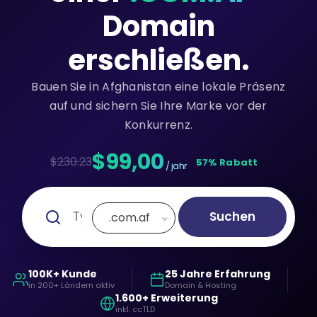
Domain
erschließen.
Bauen Sie in Afghanistan eine lokale Präsenz
auf und sichern Sie Ihre Marke vor der
Konkurrenz.
$99,00
$230.23
57% Rabatt
/ jahr
Suchen
.com.af
100K+ Kunde
25 Jahre Erfahrung
in 200+ Ländern aktiv
Domain & Hosting
1.600+ Erweiterung
inkl. ccTLD