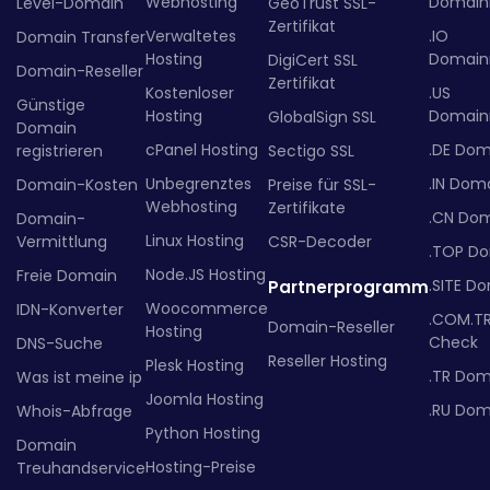
Webhosting
Domainr
Level-Domain
GeoTrust SSL-
Zertifikat
Verwaltetes
.IO
Domain Transfer
Hosting
Domainr
DigiCert SSL
Domain-Reseller
Zertifikat
Kostenloser
.US
Günstige
Hosting
Domainr
GlobalSign SSL
Domain
cPanel Hosting
.DE Dom
registrieren
Sectigo SSL
Unbegrenztes
.IN Dom
Domain-Kosten
Preise für SSL-
Webhosting
Zertifikate
.CN Do
Domain-
Linux Hosting
Vermittlung
CSR-Decoder
.TOP D
Node.JS Hosting
Freie Domain
.SITE D
Partnerprogramm
Woocommerce
IDN-Konverter
.COM.T
Domain-Reseller
Hosting
Check
DNS-Suche
Reseller Hosting
Plesk Hosting
.TR Dom
Was ist meine ip
Joomla Hosting
.RU Dom
Whois-Abfrage
Python Hosting
Domain
Hosting-Preise
Treuhandservice