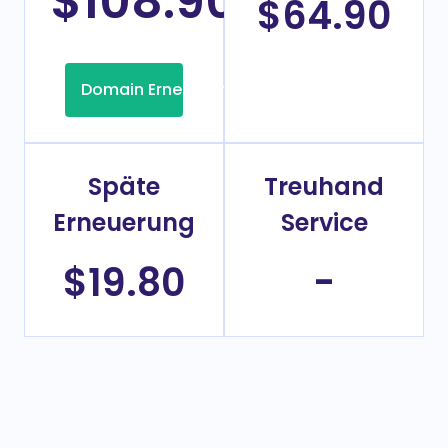
$108.90
/Jahr
$64.90
Domain Erneuerung
Späte
Treuhand
Erneuerung
Service
$19.80
-