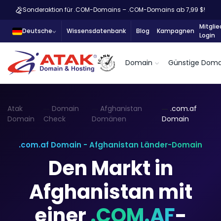
Sonderaktion für .COM-Domains – .COM-Domains ab 7,99 $!
Mitglie
Deutsche
Wissensdatenbank
Blog
Kampagnen
Login
Domain
Günstige Doma
Atak
Domain
Afghanistan
.com.af
Domain
Check
Domänen
Domain
.com.af Domain - Afghanistan Länder-Domain
Den Markt in
Afghanistan mit
einer
.COM.AF
-