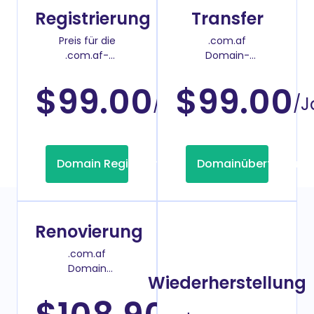
Registrierung
Transfer
Preis für die
.com.af
.com.af-
Domain-
Domainregistrierung
Überweisenpreis
$99.00
$99.00
/Jahr
/J
Domain Registrierung
Domainübertragung
Renovierung
.com.af
Domain
Wiederherstellung
Verlängerungspreis