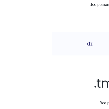
Все решени
.dz
.t
Все 