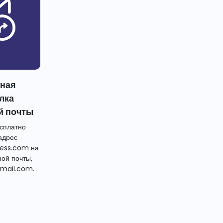
тная
лка
й почты
сплатно
адрес
ess.com на
ной почты,
mail.com.