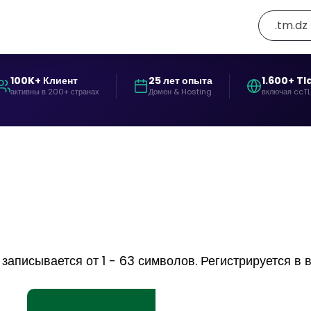
.tm.dz
100K+ Клиент
25 лет опыта
1.600+ Tl
активны в 200+ странах
Домен & Hosting
включая ccT
аписывается от 1 - 63 символов. Регистрируется в в