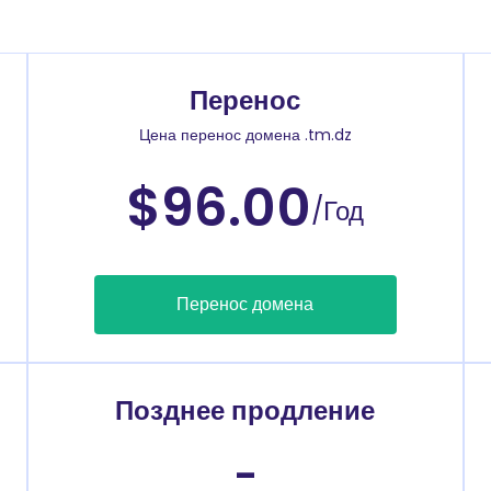
Перенос
Цена перенос домена .tm.dz
$96.00
/Год
Перенос домена
Позднее продление
-