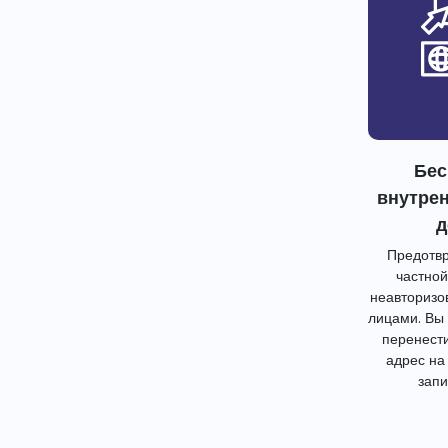
Бес
внутре
д
Предотвр
частной
неавторизо
лицами. Вы
перенест
адрес на
запи