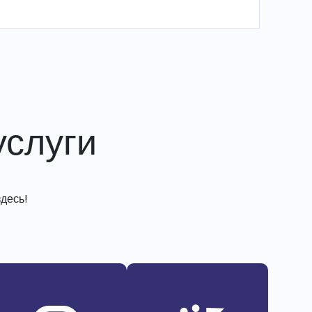
слуги
десь!