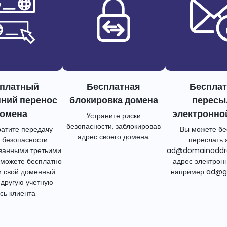
платный
Бесплатная
Беспла
нний перенос
блокировка домена
пересы
омена
электронно
Устраните риски
безопасности, заблокировав
атите передачу
Вы можете бе
адрес своего домена.
 безопасности
переслать 
ванными третьими
ad@domainaddr
 можете бесплатно
адрес электрон
и свой доменный
например ad@g
 другую учетную
сь клиента.