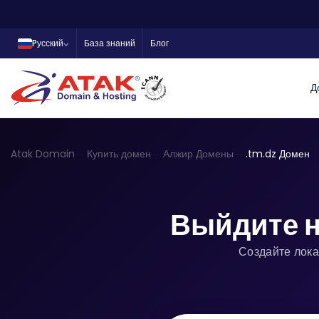
Pусский
База знаний
Блог
Д
Atak Domain
Купить домен
Алжир Домены
.tm.dz Домен
Выйдите н
Создайте лока