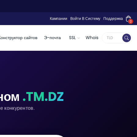
Кампании
Войти В Систему
Поддержка
0
Конструктор сайтов
Э-почта
SSL
Whois
еном
.TM.DZ
е конкурентов.