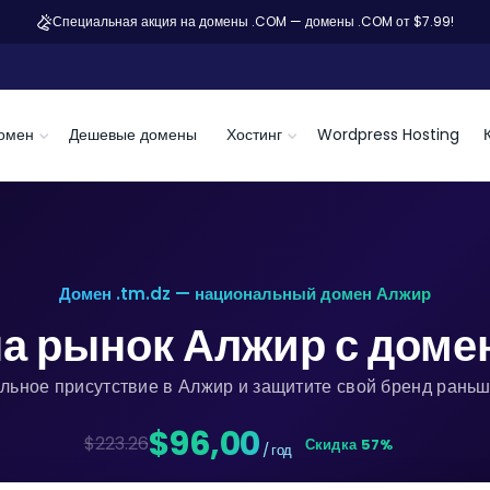
Специальная акция на домены .COM — домены .COM от $7.99!
омен
Дешевые домены
Хостинг
Wordpress Hosting
Домен .tm.dz — национальный домен Алжир
а рынок Алжир с дом
льное присутствие в Алжир и защитите свой бренд раньш
$96,00
$223.26
Скидка 57%
/ год