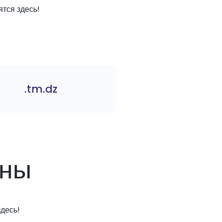
тся здесь!
.tm.dz
ены
десь!