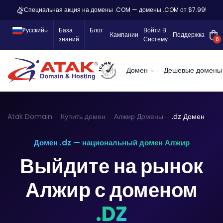
Специальная акция на домены .COM — домены .COM от $7.99!
Pусский
База
Блог
Войти В
Кампании
Поддержка
знаний
Систему
0
Домен
Дешевые домены
Atak Domain
Купить домен
Алжир Домены
.dz Домен
Домен .dz — национальный домен Алжир
Выйдите на рынок
Алжир с доменом
.DZ