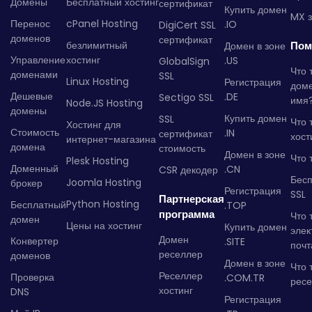
Домены
Бесплатный хостинг
сертификат
Купить домен
MX з
Перенос
cPanel Hosting
.IO
DigiCert SSL
доменов
сертификат
безлимитный
Пом
Домен в зоне
Управление
хостинг
.US
GlobalSign
Что 
доменами
SSL
Linux Hosting
Регистрация
дом
Дешевые
.DE
Sectigo SSL
имя
Node.JS Hosting
домены
Купить домен
SSL
Что 
Хостинг для
Стоимость
.IN
сертификат
хост
интернет-магазина
домена
стоимость
Домен в зоне
Что 
Plesk Hosting
Доменный
.CN
CSR декодер
Бес
Joomla Hosting
брокер
Регистрация
SSL
Партнерская
Python Hosting
Бесплатный
.TOP
программа
Что 
домен
Цены на хостинг
Купить домен
элек
Домен
Конвертер
.SITE
почт
реселлер
доменов
Домен в зоне
Что 
Реселлер
Проверка
.COM.TR
рес
хостинг
DNS
Регистрация