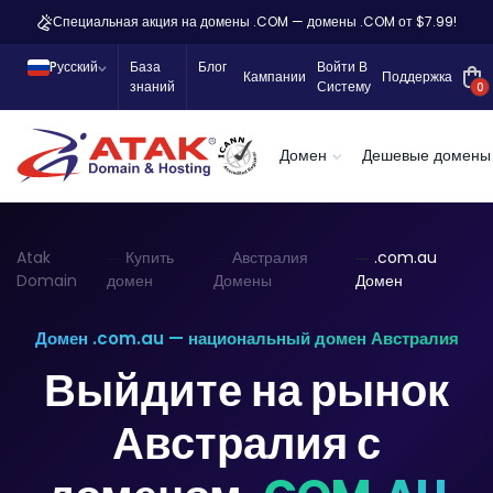
Специальная акция на домены .COM — домены .COM от $7.99!
Pусский
База
Блог
Войти В
Кампании
Поддержка
знаний
Систему
0
Домен
Дешевые домены
Atak
Купить
Австралия
.com.au
Domain
домен
Домены
Домен
Домен .com.au — национальный домен Австралия
Выйдите на рынок
Австралия с