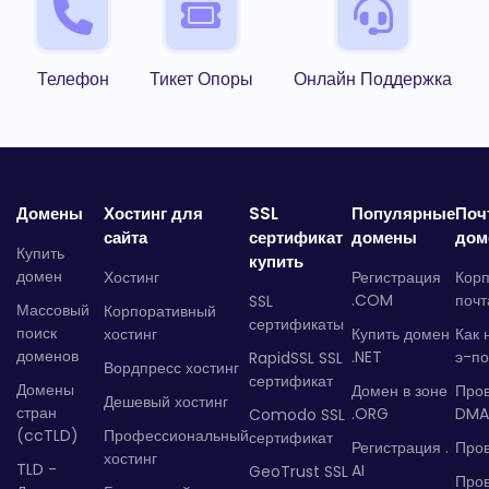
Телефон
Тикет Опоры
Онлайн Поддержка
Домены
Хостинг для
SSL
Популярные
Поч
сайта
сертификат
домены
дом
Купить
купить
домен
Хостинг
Регистрация
Кор
.COM
почт
SSL
Массовый
Корпоративный
сертификаты
поиск
хостинг
Купить домен
Как 
доменов
.NET
э-по
RapidSSL SSL
Вордпресс хостинг
сертификат
Домены
Домен в зоне
Про
Дешевый хостинг
стран
.ORG
DMA
Comodo SSL
(ccTLD)
Профессиональный
сертификат
Регистрация .
Пров
хостинг
TLD -
AI
GeoTrust SSL
Пров