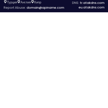
Турция
Англия
Кипр
DNS:
tr.atakdns.com
eu.atakdns.com
Report Abuse:
domain@apiname.com