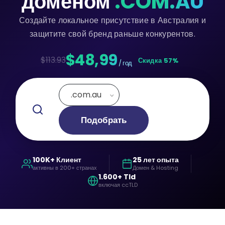
доменом
.COM.AU
Создайте локальное присутствие в Австралия и
защитите свой бренд раньше конкурентов.
$48,99
$113.93
Скидка 57%
/ год
.com.au
Подобрать
100K+ Клиент
25 лет опыта
активны в 200+ странах
Домен & Hosting
1.600+ Tld
включая ccTLD