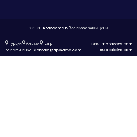
©2026
Atakdomain
Все права защищены.
Турция
Англия
Кипр
DNS:
tr.atakdns.com
eu.atakdns.com
Report Abuse:
domain@apiname.com