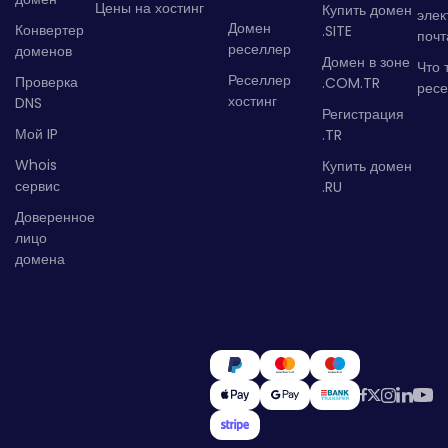
Цены на хостинг
Купить домен
элек
Домен
Конвертер
.SITE
почт
реселлер
доменов
Домен в зоне
Что 
Реселлер
Проверка
.COM.TR
рес
хостинг
DNS
Регистрация
Мой IP
.TR
Whois
Купить домен
сервис
.RU
Доверенное
лицо
домена