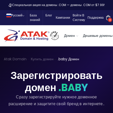
Специальная акция на домены .COM — домены .COM от $7.99!
Pусский
База
Блог
Войти В
Кампании
Поддержка
знаний
Систему
0
Домен
Дешевые домены
Atak Domain
Купить домен
.baby Домен
Зарегистрировать
домен
.BABY
Сразу зарегистрируйте нужное доменное
расширение и защитите свой бренд в интернете..