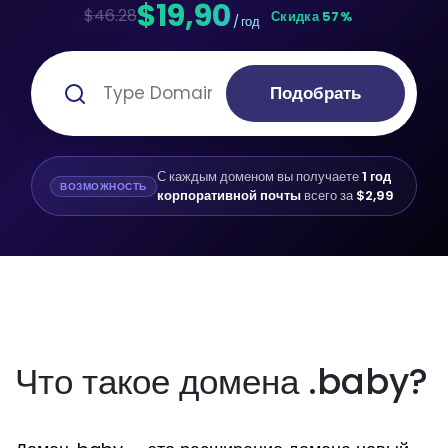
$19,90
$46.28
Скидка 57%
/ год
Подобрать
С каждым доменом вы получаете
1 год
ВОЗМОЖНОСТЬ
корпоративной почты
всего за
$2,99
Что такое домена .baby?