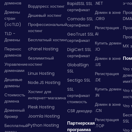
доменов
.NET
э-по
RapidSSL SSL
Вордпресс хостинг
сертификат
Домены
Домен в зоне
Про
Дешевый хостинг
стран
.ORG
DMA
Comodo SSL
(ccTLD)
Профессиональный
сертификат
Регистрация .
Пров
хостинг
TLD -
AI
GeoTrust SSL
Пров
Домены
Бесплатный хостинг
сертификат
Купить домен
MX з
Перенос
cPanel Hosting
.IO
DigiCert SSL
доменов
сертификат
безлимитный
Пом
Домен в зоне
Управление
хостинг
.US
GlobalSign
Что 
доменами
SSL
Linux Hosting
Регистрация
дом
Дешевые
.DE
Sectigo SSL
имя
Node.JS Hosting
домены
Купить домен
SSL
Что 
Хостинг для
Стоимость
.IN
сертификат
хост
интернет-магазина
домена
стоимость
Домен в зоне
Что 
Plesk Hosting
Доменный
.CN
CSR декодер
Бес
Joomla Hosting
брокер
Регистрация
SSL
Партнерская
Python Hosting
Бесплатный
.TOP
программа
Что 
домен