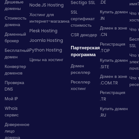
Дешевые
.DE
Sectigo SSL
имя
Node.JS Hosting
домены
Купить домен
SSL
Что 
Хостинг для
Стоимость
.IN
сертификат
хост
интернет-магазина
домена
стоимость
Домен в зоне
Что 
Plesk Hosting
Доменный
.CN
CSR декодер
Бес
Joomla Hosting
брокер
Регистрация
SSL
Партнерская
Python Hosting
Бесплатный
.TOP
программа
Что 
домен
Цены на хостинг
Купить домен
элек
Домен
Конвертер
.SITE
почт
реселлер
доменов
Домен в зоне
Что 
Реселлер
Проверка
.COM.TR
рес
хостинг
DNS
Регистрация
Мой IP
.TR
Whois
Купить домен
сервис
.RU
Доверенное
лицо
домена