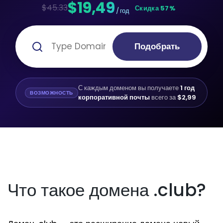
$19,49
$45.33
Скидка 57%
/ год
Подобрать
С каждым доменом вы получаете
1 год
ВОЗМОЖНОСТЬ
корпоративной почты
всего за
$2,99
Что такое домена .club?