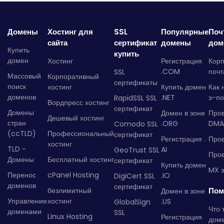
Домены
Хостинг для
SSL
Популярные
Поч
сайта
сертификат
домены
дом
Купить
купить
домен
Хостинг
Регистрация
Кор
.COM
почт
SSL
Массовый
Корпоративный
сертификаты
поиск
хостинг
Купить домен
Как 
доменов
.NET
э-по
RapidSSL SSL
Вордпресс хостинг
сертификат
Домены
Домен в зоне
Про
Дешевый хостинг
стран
.ORG
DMA
Comodo SSL
(ccTLD)
Профессиональный
сертификат
Регистрация .
Пров
хостинг
TLD -
AI
GeoTrust SSL
Пров
Домены
Бесплатный хостинг
сертификат
Купить домен
MX з
Перенос
cPanel Hosting
.IO
DigiCert SSL
доменов
сертификат
безлимитный
Пом
Домен в зоне
Управление
хостинг
.US
GlobalSign
Что 
доменами
SSL
Linux Hosting
Регистрация
дом