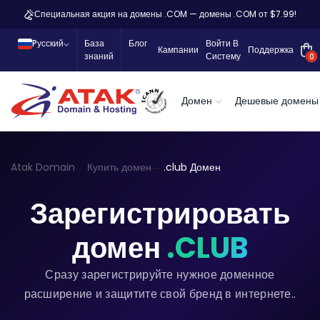
Специальная акция на домены .COM — домены .COM от $7.99!
Pусский
База
Блог
Войти В
Кампании
Поддержка
знаний
Систему
0
Домен
Дешевые домены
Atak Domain
Купить домен
.club Домен
Зарегистрировать
домен
.CLUB
Сразу зарегистрируйте нужное доменное
расширение и защитите свой бренд в интернете..