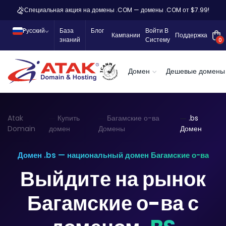
Специальная акция на домены .COM — домены .COM от $7.99!
Pусский
База
Блог
Войти В
Кампании
Поддержка
знаний
Систему
0
Домен
Дешевые домены
Atak
Купить
Багамские о-ва
.bs
Domain
домен
Домены
Домен
Домен .bs — национальный домен Багамские о-ва
Выйдите на рынок
Багамские о-ва с