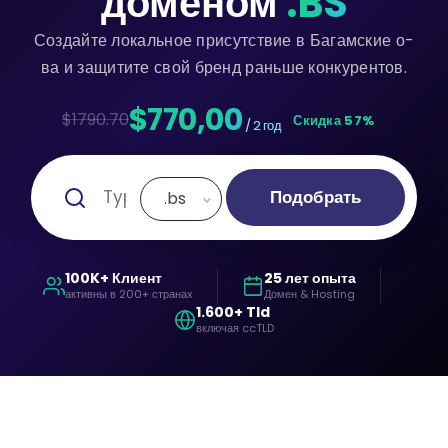
доменом
.BS
Создайте локальное присутствие в Багамские о-
ва и защитите свой бренд раньше конкурентов.
$770,00
$1790.70
Скидка 57%
/ 2 год
Подобрать
.bs
100K+ Клиент
25 лет опыта
активны в 200+ странах
Домен & Hosting
1.600+ Tld
включая ccTLD