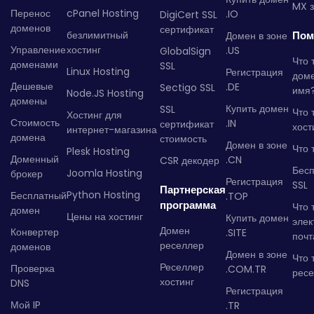
MX з
Перенос
cPanel Hosting
.IO
DigiCert SSL
доменов
сертификат
безлимитный
Пом
Домен в зоне
Управление
хостинг
.US
GlobalSign
Что 
доменами
SSL
Linux Hosting
Регистрация
дом
Дешевые
.DE
Sectigo SSL
имя
Node.JS Hosting
домены
Купить домен
SSL
Что 
Хостинг для
Стоимость
.IN
сертификат
хост
интернет-магазина
домена
стоимость
Домен в зоне
Что 
Plesk Hosting
Доменный
.CN
CSR декодер
Бес
Joomla Hosting
брокер
Регистрация
SSL
Партнерская
Python Hosting
Бесплатный
.TOP
программа
Что 
домен
Цены на хостинг
Купить домен
элек
Домен
Конвертер
.SITE
почт
реселлер
доменов
Домен в зоне
Что 
Реселлер
Проверка
.COM.TR
рес
хостинг
DNS
Регистрация
Мой IP
.TR