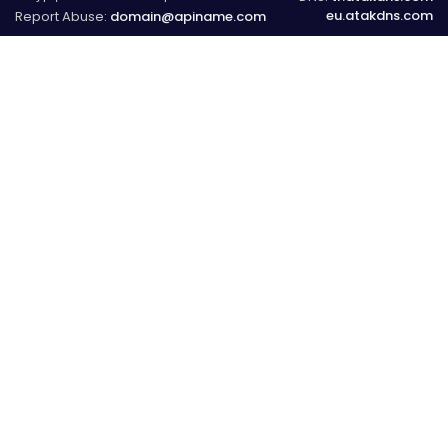
eu.atakdns.com
Report Abuse:
domain@apiname.com