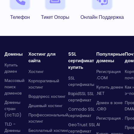
Телефон
Тикет Опоры
Онлайн Поддержка
Домены
Хостинг для
SSL
Популярные
Поч
сайта
сертификат
домены
дом
Купить
купить
домен
Хостинг
Регистрация
Кор
.COM
почт
SSL
Массовый
Корпоративный
сертификаты
поиск
хостинг
Купить домен
Как 
доменов
.NET
э-по
RapidSSL SSL
Вордпресс хостинг
сертификат
Домены
Домен в зоне
Про
Дешевый хостинг
стран
.ORG
DMA
Comodo SSL
(ccTLD)
Профессиональный
сертификат
Регистрация .
Пров
хостинг
TLD -
AI
GeoTrust SSL
Пров
Домены
Бесплатный хостинг
сертификат
Купить домен