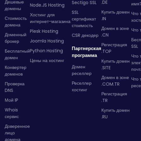
Дешевые
.DE
Sectigo SSL
имя
Node.JS Hosting
домены
Купить домен
SSL
Что 
Хостинг для
Стоимость
.IN
сертификат
хост
интернет-магазина
домена
стоимость
Домен в зоне
Что 
Plesk Hosting
Доменный
.CN
CSR декодер
Бес
Joomla Hosting
брокер
Регистрация
SSL
Партнерская
Python Hosting
Бесплатный
.TOP
программа
Что 
домен
Цены на хостинг
Купить домен
элек
Домен
Конвертер
.SITE
почт
реселлер
доменов
Домен в зоне
Что 
Реселлер
Проверка
.COM.TR
рес
хостинг
DNS
Регистрация
Мой IP
.TR
Whois
Купить домен
сервис
.RU
Доверенное
лицо
домена