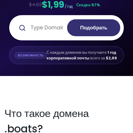
$1,99
$4.63
Скидка 57%
/ год
Подобрать
С каждым доменом вы получаете
1 год
ВОЗМОЖНОСТЬ
корпоративной почты
всего за
$2,99
Что такое домена
.boats?