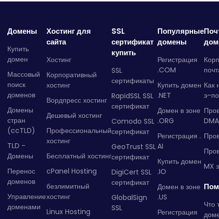
Домены
Хостинг для
SSL
Популярные
Поч
сайта
сертификат
домены
дом
Купить
купить
домен
Хостинг
Регистрация
Кор
.COM
почт
SSL
Массовый
Корпоративный
сертификаты
поиск
хостинг
Купить домен
Как 
доменов
.NET
э-по
RapidSSL SSL
Вордпресс хостинг
сертификат
Домены
Домен в зоне
Про
Дешевый хостинг
стран
.ORG
DMA
Comodo SSL
(ccTLD)
Профессиональный
сертификат
Регистрация .
Пров
хостинг
TLD -
AI
GeoTrust SSL
Пров
Домены
Бесплатный хостинг
сертификат
Купить домен
MX з
Перенос
cPanel Hosting
.IO
DigiCert SSL
доменов
сертификат
безлимитный
Пом
Домен в зоне
Управление
хостинг
.US
GlobalSign
Что 
доменами
SSL
Linux Hosting
Регистрация
дом