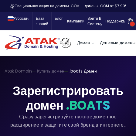
Специальная акция на домены .COM — домены .COM от $7.99!
Pусский
База
Блог
Войти В
Кампании
Поддержка
знаний
Систему
0
Домен
Дешевые домены
Atak Domain
Купить домен
.boats Домен
Зарегистрировать
домен
.BOATS
Сразу зарегистрируйте нужное доменное
расширение и защитите свой бренд в интернете..