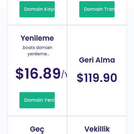
Domain Kayıt
Domain Transfer
Yenileme
.boats domain
yenileme
Geri Alma
fiyatı
$16.89
/Yıl
$119.90
Domain Yenileme
Geç
Vekillik