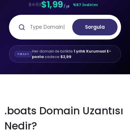
$1,99
$4.63
%57 İndirim
/ yıl
Sorgula
Her domain ile birlikte
1 yıllık Kurumsal E-
FIRSAT
posta
sadece
$2,99
.boats Domain Uzantısı
Nedir?