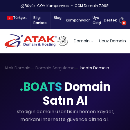
Büyük .COM Kampanyası – .COM Domain 7,99$!
Türkçe
Bilgi
Blog
Üye
Kampanyalar
Destek
Bankası
Girişi
0
Domain
Ucuz Domain
Atak Domain
Domain Sorgulama
.boats Domain
.BOATS
Domain
Satın Al
İstediğin domain uzantısını hemen kaydet,
markanı internette güvence altına al..