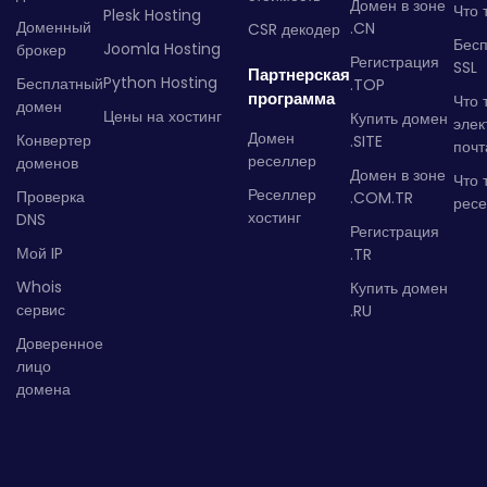
Домен в зоне
Что 
Plesk Hosting
Доменный
.CN
CSR декодер
Бес
Joomla Hosting
брокер
Регистрация
SSL
Партнерская
Python Hosting
Бесплатный
.TOP
программа
Что 
домен
Цены на хостинг
Купить домен
элек
Домен
Конвертер
.SITE
почт
реселлер
доменов
Домен в зоне
Что 
Реселлер
Проверка
.COM.TR
рес
хостинг
DNS
Регистрация
Мой IP
.TR
Whois
Купить домен
сервис
.RU
Доверенное
лицо
домена