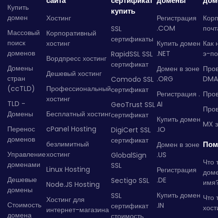
сайта
сертификат
домены
дом
Купить
купить
домен
Хостинг
Регистрация
Кор
.COM
почт
SSL
Массовый
Корпоративный
сертификаты
поиск
хостинг
Купить домен
Как 
доменов
.NET
э-по
RapidSSL SSL
Вордпресс хостинг
сертификат
Домены
Домен в зоне
Про
Дешевый хостинг
стран
.ORG
DMA
Comodo SSL
(ccTLD)
Профессиональный
сертификат
Регистрация .
Пров
хостинг
TLD -
AI
GeoTrust SSL
Пров
Домены
Бесплатный хостинг
сертификат
Купить домен
MX з
Перенос
cPanel Hosting
.IO
DigiCert SSL
доменов
сертификат
безлимитный
Пом
Домен в зоне
Управление
хостинг
.US
GlobalSign
Что 
доменами
SSL
Linux Hosting
Регистрация
дом
Дешевые
.DE
Sectigo SSL
имя
Node.JS Hosting
домены
Купить домен
SSL
Что 
Хостинг для
Стоимость
.IN
сертификат
хост
интернет-магазина
домена
стоимость