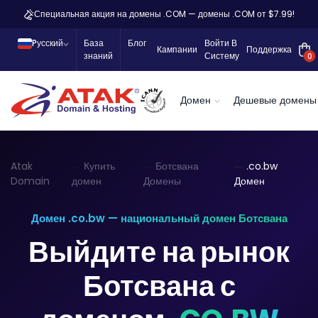
Специальная акция на домены .COM — домены .COM от $7.99!
Pусский
База
Блог
Войти В
Кампании
Поддержка
знаний
Систему
0
Домен
Дешевые домены
Atak
Купить
Ботсвана
.co.bw
Domain
домен
Домены
Домен
Домен .co.bw — национальный домен Ботсвана
Выйдите на рынок
Ботсвана с