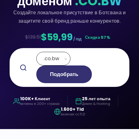
доменом
.CO.BW
Создайте локальное присутствие в Ботсвана и
защитите свой бренд раньше конкурентов.
$59,99
$139.51
Скидка 57%
/ год
.co.bw
Подобрать
100K+ Клиент
25 лет опыта
активны в 200+ странах
Домен & Hosting
1.600+ Tld
включая ccTLD