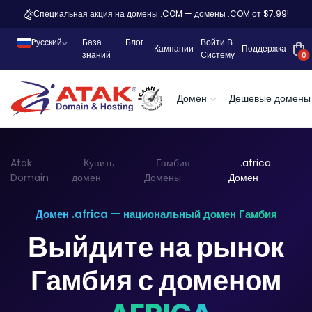
Специальная акция на домены .COM — домены .COM от $7.99!
Pусский
База
Блог
Войти В
Кампании
Поддержка
знаний
Систему
0
Домен
Дешевые домены
Atak
Купить
Гамбия
.africa
Domain
домен
Домены
Домен
Домен .africa — национальный домен Гамбия
Выйдите на рынок
Гамбия с доменом