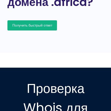
домена .africa?
Получить быстрый ответ
Проверка
Whois для