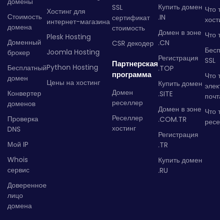
домены
Купить домен
SSL
Что 
Хостинг для
Стоимость
.IN
сертификат
хост
интернет-магазина
домена
стоимость
Домен в зоне
Что 
Plesk Hosting
Доменный
.CN
CSR декодер
Бес
Joomla Hosting
брокер
Регистрация
SSL
Партнерская
Python Hosting
Бесплатный
.TOP
программа
Что 
домен
Цены на хостинг
Купить домен
элек
Домен
Конвертер
.SITE
почт
реселлер
доменов
Домен в зоне
Что 
Реселлер
Проверка
.COM.TR
рес
хостинг
DNS
Регистрация
Мой IP
.TR
Whois
Купить домен
сервис
.RU
Доверенное
лицо
домена