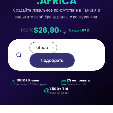
.AFRICA
Создайте локальное присутствие в Гамбия и
защитите свой бренд раньше конкурентов.
$26,90
$62.56
Скидка 57%
/ год
.africa
Подобрать
100K+ Клиент
25 лет опыта
активны в 200+ странах
Домен & Hosting
1.600+ Tld
включая ccTLD