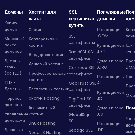
Домены
Хостинг для
SSL
Популярные
Поч
сайта
сертификат
домены
дом
Купить
купить
домен
Хостинг
Регистрация
Кор
.COM
почт
SSL
Массовый
Корпоративный
сертификаты
поиск
хостинг
Купить домен
Как 
доменов
.NET
э-по
RapidSSL SSL
Вордпресс хостинг
сертификат
Домены
Домен в зоне
Про
Дешевый хостинг
стран
.ORG
DMA
Comodo SSL
(ccTLD)
Профессиональный
сертификат
Регистрация .
Пров
хостинг
TLD -
AI
GeoTrust SSL
Пров
Домены
Бесплатный хостинг
сертификат
Купить домен
MX з
Перенос
cPanel Hosting
.IO
DigiCert SSL
доменов
сертификат
безлимитный
Пом
Домен в зоне
Управление
хостинг
.US
GlobalSign
Что 
доменами
SSL
Linux Hosting
Регистрация
дом
Дешевые
.DE
Sectigo SSL
имя
Node.JS Hosting