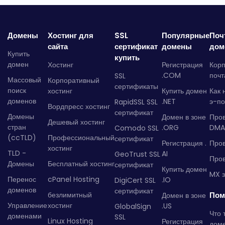
Домены
Хостинг для
SSL
Популярные
Поч
сайта
сертификат
домены
дом
Купить
купить
домен
Хостинг
Регистрация
Кор
.COM
почт
SSL
Массовый
Корпоративный
сертификаты
поиск
хостинг
Купить домен
Как 
доменов
.NET
э-по
RapidSSL SSL
Вордпресс хостинг
сертификат
Домены
Домен в зоне
Про
Дешевый хостинг
стран
.ORG
DMA
Comodo SSL
(ccTLD)
Профессиональный
сертификат
Регистрация .
Пров
хостинг
TLD -
AI
GeoTrust SSL
Пров
Домены
Бесплатный хостинг
сертификат
Купить домен
MX з
Перенос
cPanel Hosting
.IO
DigiCert SSL
доменов
сертификат
безлимитный
Пом
Домен в зоне
Управление
хостинг
.US
GlobalSign
Что 
доменами
SSL
Linux Hosting
Регистрация
дом