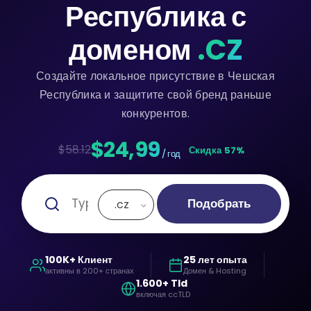
Республика с
доменом
.CZ
Создайте локальное присутствие в Чешская
Республика и защитите свой бренд раньше
конкурентов.
$24,99
$58.12
Скидка 57%
/ год
Подобрать
.cz
100K+ Клиент
25 лет опыта
активны в 200+ странах
Домен & Hosting
1.600+ Tld
включая ccTLD