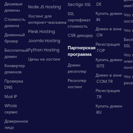
Дешевые
.DE
Sectigo SSL
имя
Node.JS Hosting
домены
Купить домен
SSL
Что 
Хостинг для
Стоимость
.IN
сертификат
хост
интернет-магазина
домена
стоимость
Домен в зоне
Что 
Plesk Hosting
Доменный
.CN
CSR декодер
Бес
Joomla Hosting
брокер
Регистрация
SSL
Партнерская
Python Hosting
Бесплатный
.TOP
программа
Что 
домен
Цены на хостинг
Купить домен
элек
Домен
Конвертер
.SITE
почт
реселлер
доменов
Домен в зоне
Что 
Реселлер
Проверка
.COM.TR
рес
хостинг
DNS
Регистрация
Мой IP
.TR
Whois
Купить домен
сервис
.RU
Доверенное
лицо