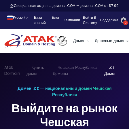
Специальная акция на домены .COM — домены .COM от $7.99!
Pусский
База
Блог
Войти В
Кампании
Поддержка
знаний
Систему
0
Домен
Дешевые домены
Atak
Купить
Чешская Республика
.cz
Domain
домен
Домены
Домен
Домен .cz — национальный домен Чешская
Республика
Выйдите на рынок
Чешская