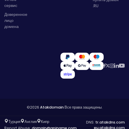
сервис
.RU
Доверенное
лицо
домена
©2026
Atakdomain
Все права защищены.
Турция
Англия
Кипр
DNS:
tr.atakdns.com
eu.atakdns.com
Report Abuse:
domain@apiname.com