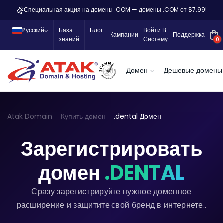
Специальная акция на домены .COM — домены .COM от $7.99!
Pусский
База
Блог
Войти В
Кампании
Поддержка
знаний
Систему
0
Домен
Дешевые домены
Atak Domain
Купить домен
.dental Домен
Зарегистрировать
домен
.DENTAL
Сразу зарегистрируйте нужное доменное
расширение и защитите свой бренд в интернете..