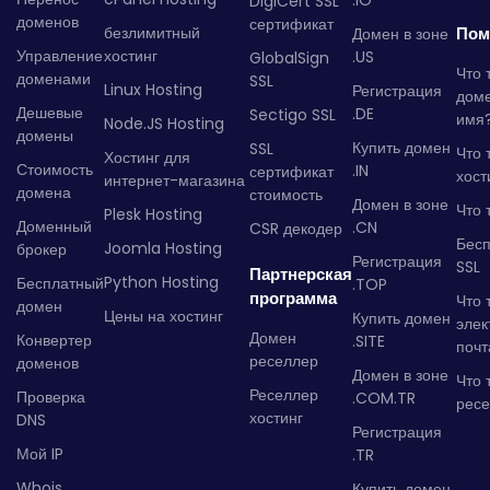
.IO
DigiCert SSL
доменов
сертификат
безлимитный
Пом
Домен в зоне
Управление
хостинг
.US
GlobalSign
Что 
доменами
SSL
Linux Hosting
Регистрация
дом
Дешевые
.DE
Sectigo SSL
имя
Node.JS Hosting
домены
Купить домен
SSL
Что 
Хостинг для
Стоимость
.IN
сертификат
хост
интернет-магазина
домена
стоимость
Домен в зоне
Что 
Plesk Hosting
Доменный
.CN
CSR декодер
Бес
Joomla Hosting
брокер
Регистрация
SSL
Партнерская
Python Hosting
Бесплатный
.TOP
программа
Что 
домен
Цены на хостинг
Купить домен
элек
Домен
Конвертер
.SITE
почт
реселлер
доменов
Домен в зоне
Что 
Реселлер
Проверка
.COM.TR
рес
хостинг
DNS
Регистрация
Мой IP
.TR
Whois
Купить домен