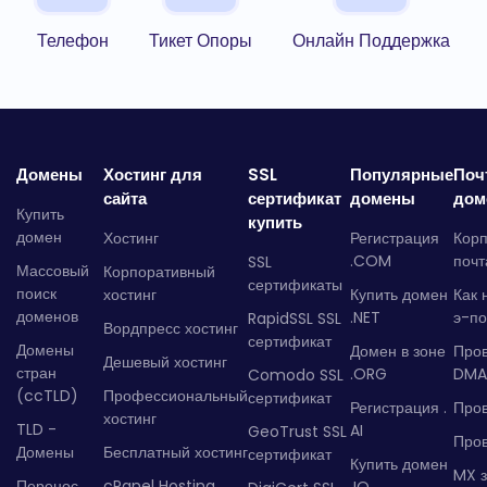
Телефон
Тикет Опоры
Онлайн Поддержка
Домены
Хостинг для
SSL
Популярные
Поч
сайта
сертификат
домены
дом
Купить
купить
домен
Хостинг
Регистрация
Кор
.COM
почт
SSL
Массовый
Корпоративный
сертификаты
поиск
хостинг
Купить домен
Как 
доменов
.NET
э-по
RapidSSL SSL
Вордпресс хостинг
сертификат
Домены
Домен в зоне
Про
Дешевый хостинг
стран
.ORG
DMA
Comodo SSL
(ccTLD)
Профессиональный
сертификат
Регистрация .
Пров
хостинг
TLD -
AI
GeoTrust SSL
Пров
Домены
Бесплатный хостинг
сертификат
Купить домен
MX з
Перенос
cPanel Hosting