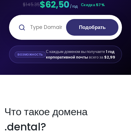
$62,50
$145.35
Скидка 57%
/ год
Подобрать
С каждым доменом вы получаете
1 год
ВОЗМОЖНОСТЬ
корпоративной почты
всего за
$2,99
Что такое домена
.dental?