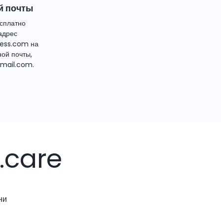
й почты
сплатно
адрес
ess.com на
ной почты,
mail.com.
.care
ни