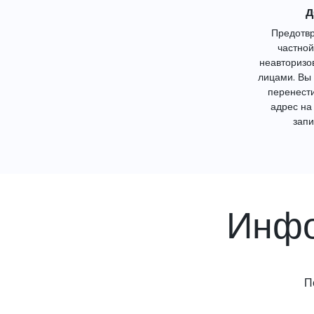
д
Предотвр
частной
неавторизо
лицами. Вы
перенест
адрес на
запи
Инфо
П