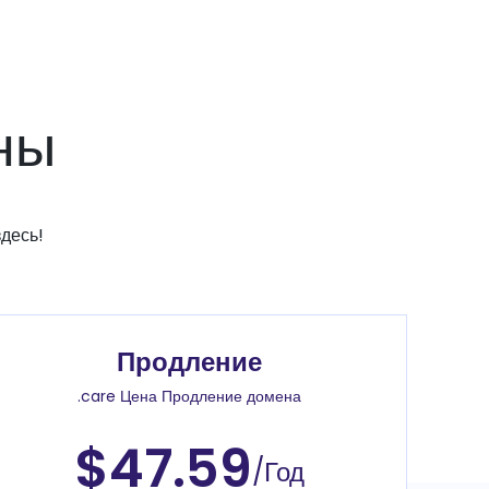
ны
десь!
Продление
.care Цена Продление домена
$47.59
/Год