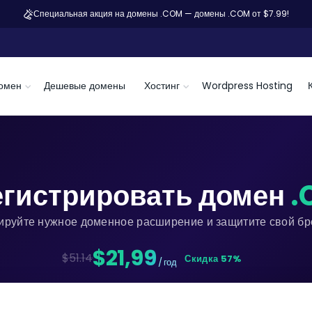
Специальная акция на домены .COM — домены .COM от $7.99!
омен
Дешевые домены
Хостинг
Wordpress Hosting
егистрировать домен
.
ируйте нужное доменное расширение и защитите свой бре
$21,99
$51.14
Скидка 57%
/ год