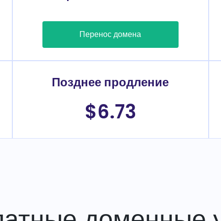
Перенос домена
Позднее продление
$6.73
латные доменные у