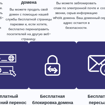
домена
ть
Вы можете заблокировать
е.
спам по электронной почте и
со
Вы можете продать свой
ть
звонки, скрыв информацию
домен с помощью нашей
еб-
whois домена. Ваш доменный
се
службы бесплатной страницы
адрес остается в
парковки и, если хотите,
я
безопасности.
бесплатно перенаправить
посетителей на другую веб-
страницу.
платный
Бесплатная
Беспла
нний перенос
блокировка домена
пересы