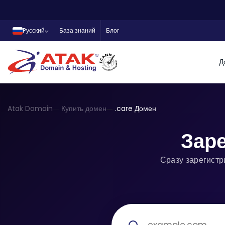
Pусский
База знаний
Блог
Д
Atak Domain
Купить домен
.care Домен
Зар
Сразу зарегистр