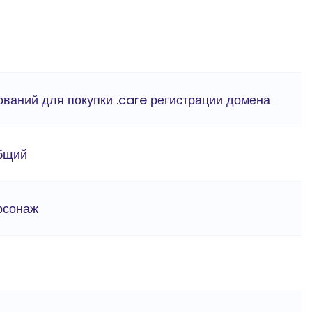
ований для покупки .care регистрации домена
бщий
ерсонаж