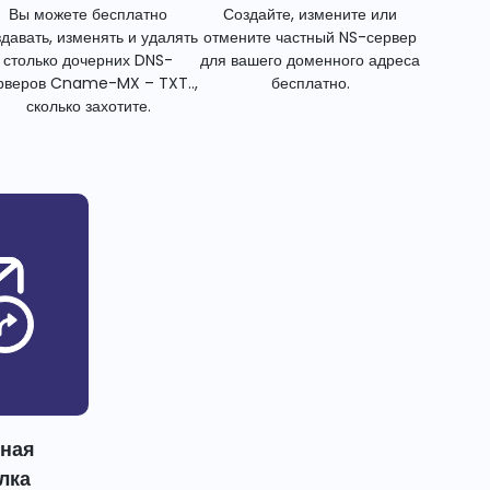
Вы можете бесплатно
Создайте, измените или
здавать, изменять и удалять
отмените частный NS-сервер
столько дочерних DNS-
для вашего доменного адреса
рверов Cname-MX – TXT..,
бесплатно.
сколько захотите.
тная
лка